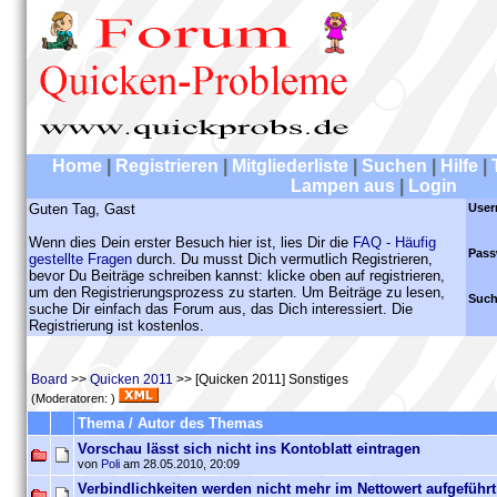
Home
|
Registrieren
|
Mitgliederliste
|
Suchen
|
Hilfe
|
Lampen aus
|
Login
Guten Tag, Gast
User
Wenn dies Dein erster Besuch hier ist, lies Dir die
FAQ - Häufig
Pass
gestellte Fragen
durch. Du musst Dich vermutlich Registrieren,
bevor Du Beiträge schreiben kannst: klicke oben auf registrieren,
um den Registrierungsprozess zu starten. Um Beiträge zu lesen,
Such
suche Dir einfach das Forum aus, das Dich interessiert. Die
Registrierung ist kostenlos.
Board
>>
Quicken 2011
>> [Quicken 2011] Sonstiges
(Moderatoren: )
Thema / Autor des Themas
Vorschau lässt sich nicht ins Kontoblatt eintragen
von
Poli
am 28.05.2010, 20:09
Verbindlichkeiten werden nicht mehr im Nettowert aufgeführt