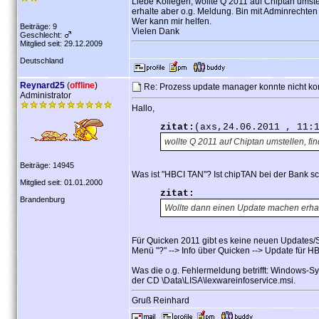
Liebe Kollegen, wollte Q 2011 auf Chiptan umst
erhalte aber o.g. Meldung. Bin mit Adminrechten
Wer kann mir helfen.
Beiträge: 9
Vielen Dank
Geschlecht:
Mitglied seit: 29.12.2009
Deutschland
Reynard25
(
offline
)
Re: Prozess update manager konnte nicht kor
Administrator
Hallo,
zitat:
(axs,24.06.2011 , 11:
wollte Q 2011 auf Chiptan umstellen, fi
Beiträge: 14945
Was ist "HBCI TAN"? Ist chipTAN bei der Bank scho
Mitglied seit: 01.01.2000
zitat:
Brandenburg
Wollte dann einen Update machen erhal
Für Quicken 2011 gibt es keine neuen Updates/
Menü "?" --> Info über Quicken --> Update für HBC
Was die o.g. Fehlermeldung betrifft: Windows-S
der CD \Data\LISA\lexwareinfoservice.msi.
Gruß Reinhard