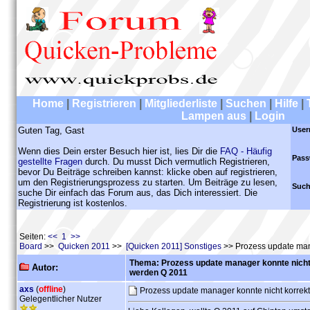
Home
|
Registrieren
|
Mitgliederliste
|
Suchen
|
Hilfe
|
Lampen aus
|
Login
Guten Tag, Gast
User
Wenn dies Dein erster Besuch hier ist, lies Dir die
FAQ - Häufig
Pass
gestellte Fragen
durch. Du musst Dich vermutlich Registrieren,
bevor Du Beiträge schreiben kannst: klicke oben auf registrieren,
um den Registrierungsprozess zu starten. Um Beiträge zu lesen,
Such
suche Dir einfach das Forum aus, das Dich interessiert. Die
Registrierung ist kostenlos.
Seiten:
<< 1 >>
Board
>>
Quicken 2011
>>
[Quicken 2011] Sonstiges
>> Prozess update mana
Thema: Prozess update manager konnte nicht 
Autor:
werden Q 2011
axs
(
offline
)
Prozess update manager konnte nicht korrek
Gelegentlicher Nutzer