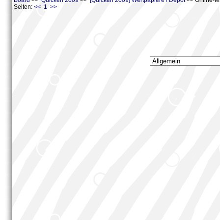
Board
>>
Quicken 2009
>>
[Quicken 2009] Wertpapiere / Depot
>> Online-Ma
Seiten:
<< 1 >>