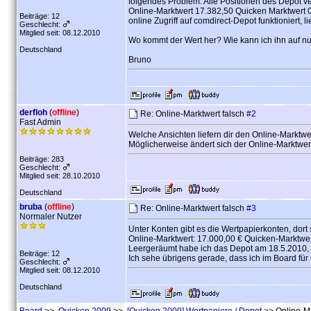
folgendes Problem: Alle Positionen des Depot ve
Online-Marktwert 17.382,50 Quicken Marktwert 
Beiträge: 12
online Zugriff auf comdirect-Depot funktioniert, li
Geschlecht:
Mitglied seit: 08.12.2010
Wo kommt der Wert her? Wie kann ich ihn auf nu
Deutschland
Bruno
derfloh
(
offline
)
Re: Online-Marktwert falsch
#2
Fast Admin
Welche Ansichten liefern dir den Online-Marktw
Möglicherweise ändert sich der Online-Marktwe
Beiträge: 283
Geschlecht:
Mitglied seit: 28.10.2010
Deutschland
bruba
(
offline
)
Re: Online-Marktwert falsch
#3
Normaler Nutzer
Unter Konten gibt es die Wertpapierkonten, dort 
Online-Marktwert: 17.000,00 € Quicken-Marktwer
Leergeräumt habe ich das Depot am 18.5.2010, is
Beiträge: 12
Ich sehe übrigens gerade, dass ich im Board fü
Geschlecht:
Mitglied seit: 08.12.2010
Deutschland