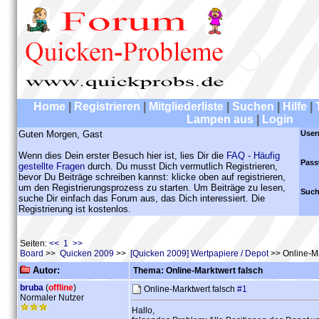
Home
|
Registrieren
|
Mitgliederliste
|
Suchen
|
Hilfe
|
Lampen aus
|
Login
Guten Morgen, Gast
User
Wenn dies Dein erster Besuch hier ist, lies Dir die
FAQ - Häufig
Pass
gestellte Fragen
durch. Du musst Dich vermutlich Registrieren,
bevor Du Beiträge schreiben kannst: klicke oben auf registrieren,
um den Registrierungsprozess zu starten. Um Beiträge zu lesen,
Such
suche Dir einfach das Forum aus, das Dich interessiert. Die
Registrierung ist kostenlos.
Seiten:
<< 1 >>
Board
>>
Quicken 2009
>>
[Quicken 2009] Wertpapiere / Depot
>> Online-Ma
Autor:
Thema: Online-Marktwert falsch
bruba
(
offline
)
Online-Marktwert falsch
#1
Normaler Nutzer
Hallo,