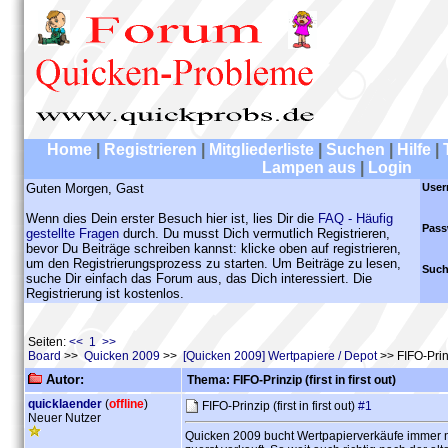
Home
|
Registrieren
|
Mitgliederliste
|
Suchen
|
Hilfe
|
Lampen aus
|
Login
Guten Morgen, Gast
User
Wenn dies Dein erster Besuch hier ist, lies Dir die
FAQ - Häufig
Pass
gestellte Fragen
durch. Du musst Dich vermutlich Registrieren,
bevor Du Beiträge schreiben kannst: klicke oben auf registrieren,
um den Registrierungsprozess zu starten. Um Beiträge zu lesen,
Such
suche Dir einfach das Forum aus, das Dich interessiert. Die
Registrierung ist kostenlos.
Seiten:
<< 1 >>
Board
>>
Quicken 2009
>>
[Quicken 2009] Wertpapiere / Depot
>> FIFO-Prinzi
Autor:
Thema: FIFO-Prinzip (first in first out)
quicklaender
(
offline
)
FIFO-Prinzip (first in first out)
#1
Neuer Nutzer
Quicken 2009 bucht Wertpapierverkäufe immer na