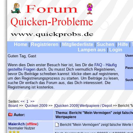
Home
|
Registrieren
|
Mitgliederliste
|
Suchen
|
Hilfe
|
Lampen aus
|
Login
Guten Tag, Gast
User
Wenn dies Dein erster Besuch hier ist, lies Dir die
FAQ - Häufig
Pass
gestellte Fragen
durch. Du musst Dich vermutlich Registrieren,
bevor Du Beiträge schreiben kannst: klicke oben auf registrieren,
um den Registrierungsprozess zu starten. Um Beiträge zu lesen,
Such
suche Dir einfach das Forum aus, das Dich interessiert. Die
Registrierung ist kostenlos.
Seiten:
<< 1 >>
Board
>>
Quicken 2009
>>
[Quicken 2009] Wertpapiere / Depot
>> Bericht "
Thema: Bericht "Mein Vermögen" zeigt falsch
Autor:
Wertpapiere
MaierAch
(
offline
)
Bericht "Mein Vermögen" zeigt falsche Werte
Normaler Nutzer