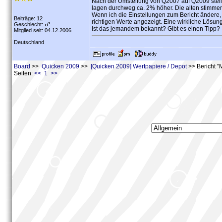
Nach der Umstellung von Q2007 auf Q2009 stell
lagen durchweg ca. 2% höher. Die alten stimmen
Wenn ich die Einstellungen zum Bericht ändere
Beiträge: 12
richtigen Werte angezeigt. Eine wirkliche Lösung i
Geschlecht:
Ist das jemandem bekannt? Gibt es einen Tipp?
Mitglied seit: 04.12.2006
Deutschland
Board
>>
Quicken 2009
>>
[Quicken 2009] Wertpapiere / Depot
>> Bericht "
Seiten:
<< 1 >>