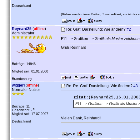
Deutschland
(Bisher wurde dieser Beitrag 3 mal editiert, als letztes
Reynard25
(
offline
)
Re: Graf. Darstellung: Wie ändern?
#2
Administrator
F11 --> Grafiken -->
Grafik als Muster zeichnen
Gruß Reinhard
Beiträge: 14946
Mitglied seit: 01.01.2000
Brandenburg
wiggerl
(
offline
)
Re: Re: Graf. Darstellung: Wie ändern?
#3
Normaler Nutzer
zitat:
(Reynard25,16.01.200
F11 --> Grafiken -->
Grafik als Muster
Beiträge: 11
Geschlecht:
Mitglied seit: 17.07.2007
Vielen Dank, Reinhard!
Deutschland