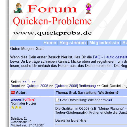
Home
|
Registrieren
|
Mitgliederliste
|
S
Guten Morgen, Gast
Wenn dies Dein erster Besuch hier ist, lies Dir die
FAQ - Häufig gestell
bevor Du Beiträge schreiben kannst: klicke oben auf registrieren, um 
lesen, suche Dir einfach das Forum aus, das Dich interessiert. Die Regi
Seiten:
<< 1 >>
Board
>>
Quicken 2008
>>
[Quicken 2008] Bedienung
>> Graf. Darstellun
Autor:
Thema: Graf. Darstellung: Wie ändern?
wiggerl
(
offline
)
Graf. Darstellung: Wie ändern?
#1
Normaler Nutzer
Die Grafiken in Q2008 (z.B. "Meine Planung" ->
Torten-/Säulengrafik). Früher erfolgte die Dar
Beiträge: 11
Danke für Eure Hilfe!
Geschlecht:
Mitglied seit: 17.07.2007