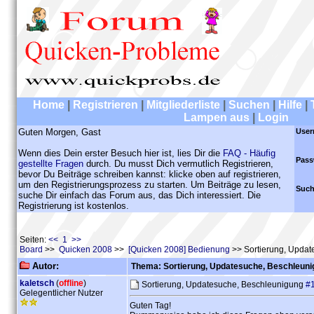
Home
|
Registrieren
|
Mitgliederliste
|
Suchen
|
Hilfe
|
Lampen aus
|
Login
Guten Morgen, Gast
User
Wenn dies Dein erster Besuch hier ist, lies Dir die
FAQ - Häufig
Pass
gestellte Fragen
durch. Du musst Dich vermutlich Registrieren,
bevor Du Beiträge schreiben kannst: klicke oben auf registrieren,
um den Registrierungsprozess zu starten. Um Beiträge zu lesen,
Such
suche Dir einfach das Forum aus, das Dich interessiert. Die
Registrierung ist kostenlos.
Seiten:
<< 1 >>
Board
>>
Quicken 2008
>>
[Quicken 2008] Bedienung
>> Sortierung, Updat
Autor:
Thema: Sortierung, Updatesuche, Beschleun
kaletsch
(
offline
)
Sortierung, Updatesuche, Beschleunigung
#
Gelegentlicher Nutzer
Guten Tag!