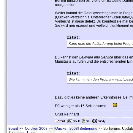
Bei mir funktioniert es. Vielleicht ist Deine Dat
reorganisiert.
Weiter kommt die Datei qwsettings.mdb in Frage
(Quicken-Verzeichnis, Unterordner \UserData
Vielleicht ist diese defekt. Du könntest sie 
Sie wird neu erzeugt und vielleicht funktioniert 
zitat:
Kann man die Aufforderung beim Progr
Du kannst den
Lexware Info Service
über das en
Maustaste aufrufen und die entsprechenden Ei
zitat:
Wie kann man den Programmstart besc
Dazu gibt es keine anderen Erkenntnisse. Bei mi
PC weniger als 15 Sek. braucht.....
Gruß Reinhard
Board
>>
Quicken 2008
>>
[Quicken 2008] Bedienung
>> Sortierung, Updat
Seiten:
<< 1 >>