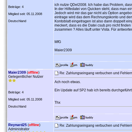
ich nutze QDel2008. Ich habe das Problem, das
Beiträge: 4
In der Hilfedatei von Quicken steht, dass man 
Jedoch wird mir das gar nicht als Option ange
Mitglied seit: 05.11.2008
eintrage wird das dem Rechnungskonto und dem G
Deutschland
Kontoblatt eingetragen ist also dann doppelt ei
meckert, dass es die Datei csub.pro nicht finde
zusammen ? Alles läuft unter Vista. Für antwort
MfG
Maier2309
Maier2309
(
offline
)
Re: Zahlungseingang verbuchen und Fehle
Gelegentlicher Nutzer
Ach noch etwas.
Ein Update auf SP2 hab ich bereits durchgeführt.
Beiträge: 4
Mitglied seit: 05.11.2008
Thx
Deutschland
Reynard25
(
offline
)
Re: Zahlungseingang verbuchen und Fehle
Administrator