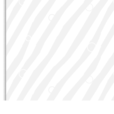
Stefan
©
Coder-Wo