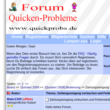
Home
|
Registrieren
|
Mitgliederliste
|
Suchen
|
Hilfe
|
Lampen aus
|
Login
Guten Morgen, Gast
User
Wenn dies Dein erster Besuch hier ist, lies Dir die
FAQ - Häufig
Pass
gestellte Fragen
durch. Du musst Dich vermutlich Registrieren,
bevor Du Beiträge schreiben kannst: klicke oben auf registrieren,
um den Registrierungsprozess zu starten. Um Beiträge zu lesen,
Such
suche Dir einfach das Forum aus, das Dich interessiert. Die
Registrierung ist kostenlos.
Seiten:
<< 1 >>
Board
>>
Quicken 2008
>>
[Quicken 2008] Bedienung
>> Zahlungseingang 
Autor:
Thema: Zahlungseingang verbuchen und Feh
Maier2309
(
offline
)
Zahlungseingang verbuchen und Fehlermel
Gelegentlicher Nutzer
Hallo liebes Forum,