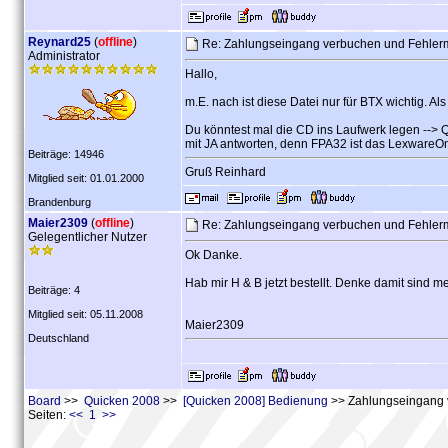
Reynard25
(
offline
)
Re: Zahlungseingang verbuchen und Fehle
Administrator
Hallo,
m.E. nach ist diese Datei nur für BTX wichtig. 
Du könntest mal die CD ins Laufwerk legen --> Q
mit JA antworten, denn FPA32 ist das LexwareO
Beiträge: 14946
Gruß Reinhard
Mitglied seit: 01.01.2000
Brandenburg
Maier2309
(
offline
)
Re: Zahlungseingang verbuchen und Fehle
Gelegentlicher Nutzer
Ok Danke.
Hab mir H & B jetzt bestellt. Denke damit sind 
Beiträge: 4
Mitglied seit: 05.11.2008
Maier2309
Deutschland
Board
>>
Quicken 2008
>>
[Quicken 2008] Bedienung
>> Zahlungseingang 
Seiten:
<< 1 >>