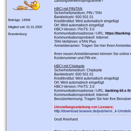
Zahlungsverkehrsprogramme?
HBCI mit PIN/TAN
Sicherheitsmedium: PIN / TAN
Bankleitzahl: 600 501 01
Beiträge: 14946
Kreditinstitut: Wird automatisch eingefügt
Ort: Wird automatisch eingefügt
Mitglied seit: 01.01.2000
HBCI-Version / FinTS: 3.0
Kommunikationsadresse / URL:
https://banking-l
Brandenburg
Kommunikationsprotokoll: Internet
TAN-Verfahren: eTAN Plus
Anmeldenamen: Tragen Sie hier Ihren Anmelde
Ihren neuen Anmeldenamen können Sie online u
Kontonummer und PIN ein.
HBCI mit Chipkarte
Sicherheitsmedium: Chipkarte
Bankleitzahl: 600 501 01
Kreditinstitut: Wird automatisch eingefügt
Ort: Wird automatisch eingefügt
HBCI-Version / FinTS: 3.0
Kommunikationsadresse / URL:
banking-li4.s-fin
Kommunikationsprotokoll: Internet
Benutzerkennung: Tragen Sie hier Ihre Benutze
Umstellungsanleitung von Lexware:
http://download.lexware.de/pub/servi...k-Umstell
Gruß Reinhard