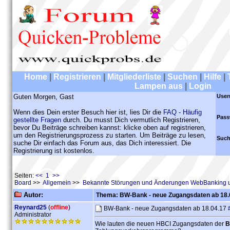
Home
|
Registrieren
|
Mitgliederliste
|
Suchen
|
Hilfe
|
Lampen aus
|
Login
Guten Morgen, Gast
User
Wenn dies Dein erster Besuch hier ist, lies Dir die
FAQ - Häufig
Pass
gestellte Fragen
durch. Du musst Dich vermutlich Registrieren,
bevor Du Beiträge schreiben kannst: klicke oben auf registrieren,
um den Registrierungsprozess zu starten. Um Beiträge zu lesen,
Such
suche Dir einfach das Forum aus, das Dich interessiert. Die
Registrierung ist kostenlos.
Seiten:
<< 1 >>
Board
>>
Allgemein
>>
Bekannte Störungen und Änderungen WebBanking 
Autor:
Thema: BW-Bank - neue Zugangsdaten ab 18.
Reynard25
(
offline
)
BW-Bank - neue Zugangsdaten ab 18.04.17
Administrator
Wie lauten die neuen HBCI Zugangsdaten der
B