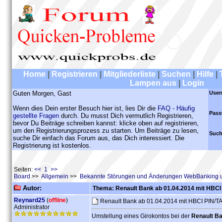
Home
|
Registrieren
|
Mitgliederliste
|
Suchen
|
Hilfe
|
Lampen aus
|
Login
Guten Morgen, Gast
User
Wenn dies Dein erster Besuch hier ist, lies Dir die
FAQ - Häufig
Pass
gestellte Fragen
durch. Du musst Dich vermutlich Registrieren,
bevor Du Beiträge schreiben kannst: klicke oben auf registrieren,
um den Registrierungsprozess zu starten. Um Beiträge zu lesen,
Such
suche Dir einfach das Forum aus, das Dich interessiert. Die
Registrierung ist kostenlos.
Seiten:
<< 1 >>
Board
>>
Allgemein
>>
Bekannte Störungen und Änderungen WebBanking 
Autor:
Thema: Renault Bank ab 01.04.2014 mit HBCI
Reynard25
(
offline
)
Renault Bank ab 01.04.2014 mit HBCI PIN/
Administrator
Umstellung eines Girokontos bei der
Renault B