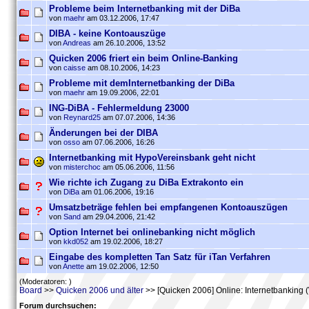
Probleme beim Internetbanking mit der DiBa
von
maehr
am 03.12.2006, 17:47
DIBA - keine Kontoauszüge
von
Andreas
am 26.10.2006, 13:52
Quicken 2006 friert ein beim Online-Banking
von
caisse
am 08.10.2006, 14:23
Probleme mit demInternetbanking der DiBa
von
maehr
am 19.09.2006, 22:01
ING-DiBA - Fehlermeldung 23000
von
Reynard25
am 07.07.2006, 14:36
Änderungen bei der DIBA
von
osso
am 07.06.2006, 16:26
Internetbanking mit HypoVereinsbank geht nicht
von
misterchoc
am 05.06.2006, 11:56
Wie richte ich Zugang zu DiBa Extrakonto ein
von
DiBa
am 01.06.2006, 19:16
Umsatzbeträge fehlen bei empfangenen Kontoauszügen
von
Sand
am 29.04.2006, 21:42
Option Internet bei onlinebanking nicht möglich
von
kkd052
am 19.02.2006, 18:27
Eingabe des kompletten Tan Satz für iTan Verfahren
von
Anette
am 19.02.2006, 12:50
(Moderatoren: )
Board
>>
Quicken 2006 und älter
>> [Quicken 2006] Online: Internetbanking
Forum durchsuchen: