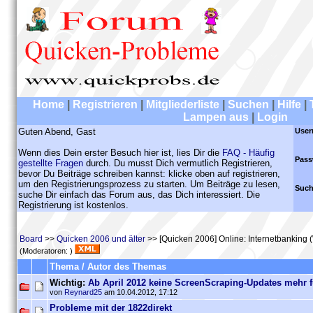
Home
|
Registrieren
|
Mitgliederliste
|
Suchen
|
Hilfe
|
Lampen aus
|
Login
Guten Abend, Gast
User
Wenn dies Dein erster Besuch hier ist, lies Dir die
FAQ - Häufig
Pass
gestellte Fragen
durch. Du musst Dich vermutlich Registrieren,
bevor Du Beiträge schreiben kannst: klicke oben auf registrieren,
um den Registrierungsprozess zu starten. Um Beiträge zu lesen,
Such
suche Dir einfach das Forum aus, das Dich interessiert. Die
Registrierung ist kostenlos.
Board
>>
Quicken 2006 und älter
>> [Quicken 2006] Online: Internetbanking
(Moderatoren: )
Thema / Autor des Themas
Wichtig:
Ab April 2012 keine ScreenScraping-Updates mehr 
von
Reynard25
am 10.04.2012, 17:12
Probleme mit der 1822direkt