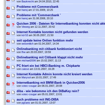
von
Bauknecht
am 24.04.2010, 22:45
Probleme mit Commerzbank
von
hansj
am 17.01.2009, 10:25
Probleme mit 'Commerzbank '
von
hansj
am 31.08.2008, 20:10
Quicken 2006 - Dateien für Internetbanking konnten nicht akt
von
Vieweg
am 12.11.2007, 20:42
Internet Kontakte konnten nicht gefunden werden
von
kd-53
am 30.05.2007, 21:50
seit update keine Onlien funktion mehr
von
wesentlich
am 01.04.2007, 14:34
Onlinebanking mit citibank funktioniert nicht
von
fhw
am 20.03.2007, 19:59
Onlinebanking mit Citibank klappt nicht mehr
von
michael2006
am 15.02.2007, 11:13
PC friert ein bei HBCI-Banking m. Chipkarte
von
caisse
am 13.01.2007, 16:28
Internet Kontakte Admin konnte nicht kreiert werden
von
Marysol
am 10.01.2007, 17:49
Internetbanking mit BMW-Bank in Quicken2006
von
votec-cougar
am 06.01.2007, 20:08
diba - wie bekomme ich den DiBaKey rein?
von
votec-cougar
am 05.01.2007, 13:01
auch probleme mit ING-DIBA
von
pgraetz
am 01.01.2007, 13:07