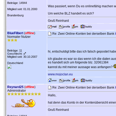
Beiträge: 14944
Was passiert, wenn Du es onlinefähig machen w
Mitglied seit: 01.01.2000
Um welche BLZ handelt es sich?
Brandenburg
Gruß Reinhard
BlueFilbert
(
offline
)
Re: Zwei Online-Konten bei derselben Bank
Normaler Nutzer
Beiträge: 11
hi, entschuldigt bitte das ich falsch gepostet ha
Geschlecht:
Mitglied seit: 30.10.2007
ich glaube es war so das wenn ich die daten aus 
es handelt sich um folgende blz. 32061384
Deutschland
kannst du mit meiner aussage was anfangen?
www.mojoclan.eu
Reynard25
(
offline
)
Re: Zwei Online-Konten bei derselben Bank
Administrator
Hallo,
hat denn das Konto in der Kontenübersicht einen
Gruß Reinhard