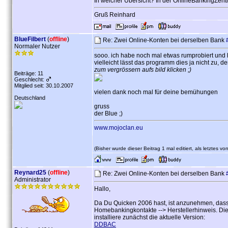
In welcher Übersicht? In der OnlineBankingZent
Gruß Reinhard
BlueFilbert
(
offline
)
Re: Zwei Online-Konten bei derselben Bank
Normaler Nutzer
sooo. ich habe noch mal etwas rumprobiert und h
vielleicht lässt das programm dies ja nicht zu, 
zum vergrössern aufs bild klicken ;)
Beiträge: 11
Geschlecht:
Mitglied seit: 30.10.2007
vielen dank noch mal für deine bemühungen
Deutschland
gruss
der Blue ;)
www.mojoclan.eu
(Bisher wurde dieser Beitrag 1 mal editiert, als letztes vo
Reynard25
(
offline
)
Re: Zwei Online-Konten bei derselben Bank
Administrator
Hallo,
Da Du Quicken 2006 hast, ist anzunehmen, dass d
Homebankingkontakte --> Herstellerhinweis. Die
installiere zunächst die aktuelle Version:
DDBAC