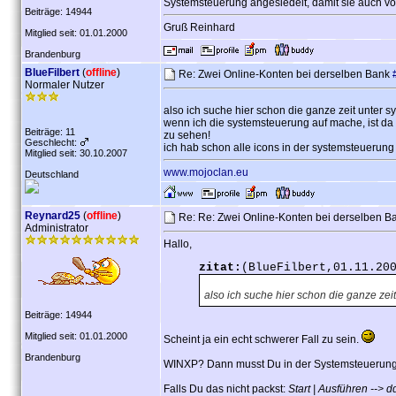
Systemsteuerung angesiedelt, damit sie auch 
Beiträge: 14944
Gruß Reinhard
Mitglied seit: 01.01.2000
Brandenburg
BlueFilbert
(
offline
)
Re: Zwei Online-Konten bei derselben Bank
Normaler Nutzer
also ich suche hier schon die ganze zeit unter sys
wenn ich die systemsteuerung auf mache, ist d
Beiträge: 11
zu sehen!
Geschlecht:
ich hab schon alle icons in der systemsteuerung
Mitglied seit: 30.10.2007
www.mojoclan.eu
Deutschland
Reynard25
(
offline
)
Re: Re: Zwei Online-Konten bei derselben 
Administrator
Hallo,
zitat:
(BlueFilbert,01.11.20
also ich suche hier schon die ganze zeit 
Beiträge: 14944
Mitglied seit: 01.01.2000
Scheint ja ein echt schwerer Fall zu sein.
Brandenburg
WINXP? Dann musst Du in der Systemsteuerun
Falls Du das nicht packst:
Start | Ausführen --> d