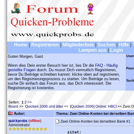
Home
|
Registrieren
|
Mitgliederliste
|
Suchen
|
Hilfe
|
Lampen aus
|
Login
Guten Morgen, Gast
User
Wenn dies Dein erster Besuch hier ist, lies Dir die
FAQ - Häufig
Pass
gestellte Fragen
durch. Du musst Dich vermutlich Registrieren,
bevor Du Beiträge schreiben kannst: klicke oben auf registrieren,
um den Registrierungsprozess zu starten. Um Beiträge zu lesen,
Such
suche Dir einfach das Forum aus, das Dich interessiert. Die
Registrierung ist kostenlos.
Seiten:
1
2
>>
Board
>>
Quicken 2006 und älter
>>
[Quicken 2006] Online: HBCI
>> Zwei O
Autor:
Thema: Zwei Online-Konten bei derselben Ba
quickprobs
(
offline
)
Zwei Online-Konten bei derselben Bank
#1
Administrator
zitat: