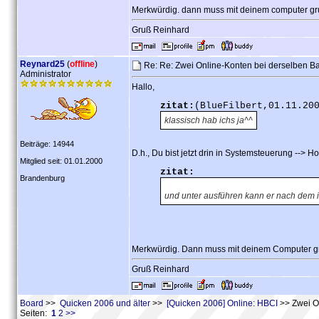
Merkwürdig. dann muss mit deinem computer gru
Gruß Reinhard
Reynard25
(
offline
)
Re: Re: Zwei Online-Konten bei derselben 
Administrator
Hallo,
zitat:
(BlueFilbert,01.11.20
klassisch hab ichs ja^^
Beiträge: 14944
D.h., Du bist jetzt drin in Systemsteuerung -->
Mitglied seit: 01.01.2000
zitat:
Brandenburg
und unter ausführen kann er nach dem 
Merkwürdig. Dann muss mit deinem Computer gru
Gruß Reinhard
Board
>>
Quicken 2006 und älter
>>
[Quicken 2006] Online: HBCI
>> Zwei O
Seiten:
1
2
>>