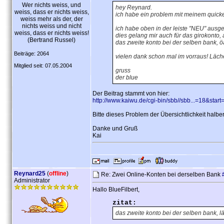
Wer nichts weiss, und
hey Reynard.
weiss, dass er nichts weiss,
ich habe ein problem mit meinem quick
weiss mehr als der, der
nichts weiss und nicht
ich habe oben in der leiste "NEU" ausge
weiss, dass er nichts weiss!
dies gelang mir auch für das girokonto, 
(Bertrand Russel)
das zweite konto bei der selben bank, ö
Beiträge: 2064
vielen dank schon mal im vorraus! Läch
Mitglied seit: 07.05.2004
gruss
der blue
Der Beitrag stammt von hier:
http://www.kaiwu.de/cgi-bin/sbb//sbb...=18&start
Bitte dieses Problem der Übersichtlichkeit halbe
Danke und Gruß
Kai
Reynard25
(
offline
)
Re: Zwei Online-Konten bei derselben Bank
Administrator
Hallo BlueFilbert,
zitat:
das zweite konto bei der selben bank, lä