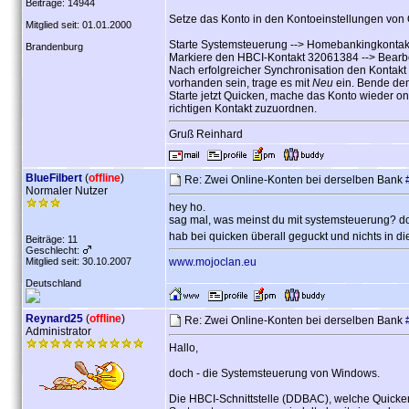
Beiträge: 14944
Setze das Konto in den Kontoeinstellungen von 
Mitglied seit: 01.01.2000
Starte Systemsteuerung --> Homebankingkontak
Brandenburg
Markiere den HBCI-Kontakt 32061384 --> Bearbei
Nach erfolgreicher Synchronisation den Kontakt 
vorhanden sein, trage es mit
Neu
ein. Bende den
Starte jetzt Quicken, mache das Konto wieder on
richtigen Kontakt zuzuordnen.
Gruß Reinhard
BlueFilbert
(
offline
)
Re: Zwei Online-Konten bei derselben Bank
Normaler Nutzer
hey ho.
sag mal, was meinst du mit systemsteuerung? do
hab bei quicken überall geguckt und nichts in d
Beiträge: 11
Geschlecht:
Mitglied seit: 30.10.2007
www.mojoclan.eu
Deutschland
Reynard25
(
offline
)
Re: Zwei Online-Konten bei derselben Bank
Administrator
Hallo,
doch - die Systemsteuerung von Windows.
Die HBCI-Schnittstelle (DDBAC), welche Quicke