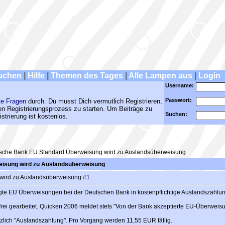
uchen
|
Hilfe
|
Themen des Tages
|
Alle Lampen aus
|
Login
Username:
Passwort:
te Fragen
durch. Du musst Dich vermutlich Registrieren,
den Registrierungsprozess zu starten. Um Beiträge zu
Suchen:
strierung ist kostenlos.
sche Bank EU Standard Überweisung wird zu Auslandsüberweisung
isung wird zu Auslandsüberweisung
wird zu Auslandsüberweisung
#1
gte EU Überweisungen bei der Deutschen Bank in kostenpflichtige Auslandszahl
ei gearbeitet. Quicken 2006 meldet stets "Von der Bank akzeptierte EU-Überweisun
zlich "Auslandszahlung". Pro Vorgang werden 11,55 EUR fällig.