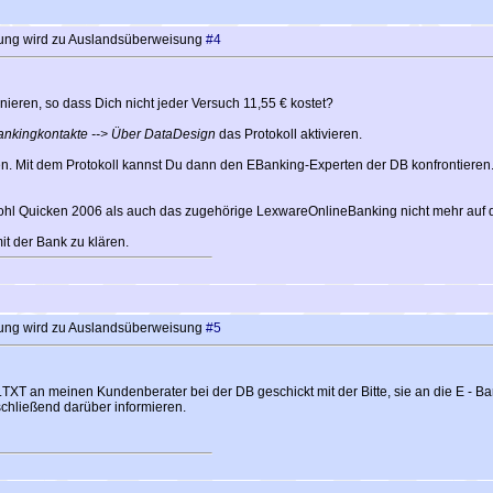
ung wird zu Auslandsüberweisung
#4
nieren, so dass Dich nicht jeder Versuch 11,55 € kostet?
nkingkontakte --> Über DataDesign
das Protokoll aktivieren.
Mit dem Protokoll kannst Du dann den EBanking-Experten der DB konfrontieren. Er
wohl Quicken 2006 als auch das zugehörige LexwareOnlineBanking nicht mehr auf 
t der Bank zu klären.
ung wird zu Auslandsüberweisung
#5
XT an meinen Kundenberater bei der DB geschickt mit der Bitte, sie an die E - Ban
chließend darüber informieren.