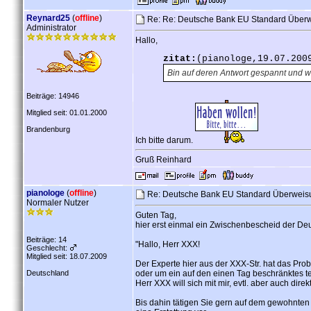
Reynard25
(
offline
)
Re: Re: Deutsche Bank EU Standard Über
Administrator
Hallo,
zitat:
(pianologe,19.07.200
Bin auf deren Antwort gespannt und w
Beiträge: 14946
Mitglied seit: 01.01.2000
Brandenburg
Ich bitte darum.
Gruß Reinhard
pianologe
(
offline
)
Re: Deutsche Bank EU Standard Überweis
Normaler Nutzer
Guten Tag,
hier erst einmal ein Zwischenbescheid der De
Beiträge: 14
"Hallo, Herr XXX!
Geschlecht:
Mitglied seit: 18.07.2009
Der Experte hier aus der XXX-Str. hat das Probl
Deutschland
oder um ein auf den einen Tag beschränktes t
Herr XXX will sich mit mir, evtl. aber auch dir
Bis dahin tätigen Sie gern auf dem gewohnten