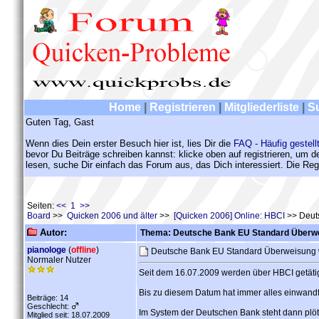
Home
|
Registrieren
|
Mitgliederliste
|
S
Guten Tag, Gast
Wenn dies Dein erster Besuch hier ist, lies Dir die
FAQ - Häufig gestell
bevor Du Beiträge schreiben kannst: klicke oben auf registrieren, um 
lesen, suche Dir einfach das Forum aus, das Dich interessiert. Die Regi
Seiten:
<< 1 >>
Board
>>
Quicken 2006 und älter
>>
[Quicken 2006] Online: HBCI
>> Deut
Autor:
Thema: Deutsche Bank EU Standard Überwe
pianologe
(
offline
)
Deutsche Bank EU Standard Überweisung 
Normaler Nutzer
Seit dem 16.07.2009 werden über HBCI getäti
Bis zu diesem Datum hat immer alles einwandfr
Beiträge: 14
Geschlecht:
Im System der Deutschen Bank steht dann plöt
Mitglied seit: 18.07.2009