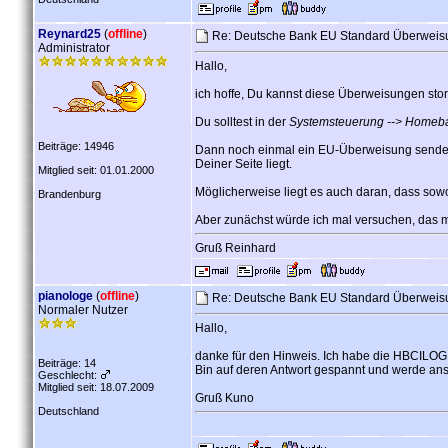
Reynard25
(
offline
)
Re: Deutsche Bank EU Standard Überweis
Administrator
Hallo,
ich hoffe, Du kannst diese Überweisungen stor
Du solltest in der
Systemsteuerung --> Homeba
Beiträge: 14946
Dann noch einmal ein EU-Überweisung senden. 
Deiner Seite liegt.
Mitglied seit: 01.01.2000
Möglicherweise liegt es auch daran, dass so
Brandenburg
Aber zunächst würde ich mal versuchen, das mi
Gruß Reinhard
pianologe
(
offline
)
Re: Deutsche Bank EU Standard Überweis
Normaler Nutzer
Hallo,
danke für den Hinweis. Ich habe die HBCILOG.T
Beiträge: 14
Bin auf deren Antwort gespannt und werde ans
Geschlecht:
Mitglied seit: 18.07.2009
Gruß Kuno
Deutschland