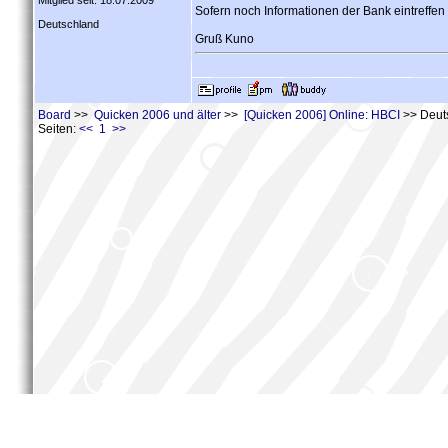
Mitglied seit: 18.07.2009
Sofern noch Informationen der Bank eintreffen s
Deutschland
Gruß Kuno
Board
>>
Quicken 2006 und älter
>>
[Quicken 2006] Online: HBCI
>> Deut
Seiten:
<< 1 >>