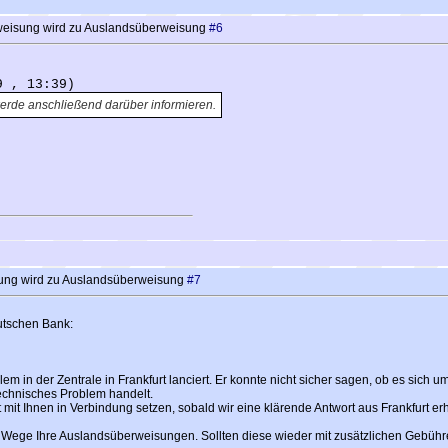
weisung wird zu Auslandsüberweisung
#6
9 , 13:39)
erde anschließend darüber informieren.
ung wird zu Auslandsüberweisung
#7
utschen Bank:
em in der Zentrale in Frankfurt lanciert. Er konnte nicht sicher sagen, ob es sich u
echnisches Problem handelt.
ekt mit Ihnen in Verbindung setzen, sobald wir eine klärende Antwort aus Frankfurt e
 Wege Ihre Auslandsüberweisungen. Sollten diese wieder mit zusätzlichen Gebühre