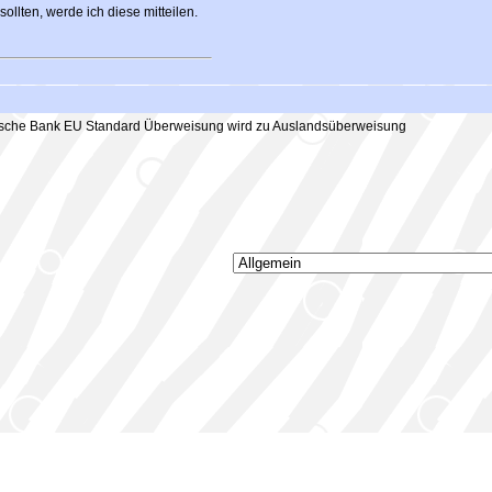
ollten, werde ich diese mitteilen.
sche Bank EU Standard Überweisung wird zu Auslandsüberweisung
Stefanos Bulletin Board
, v1.3.8
©
Coder-World.de
, 2001-2006 (Stefanos)