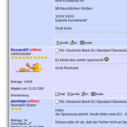
eine Erstattung vor.
Mit freundlichen Grüßen
XXXX XXXX
Experte Investments"
Gruß Kuno
Reynard25
(
offline
)
Re: Deutsche Bank EU Standard Überweis
Administrator
Es bleibt also weiter spannend!
Gruß Reinhard
Beiträge: 14946
Mitglied seit: 01.01.2000
Brandenburg
pianologe
(
offline
)
Re: Deutsche Bank EU Standard Überweis
Normaler Nutzer
Hallo,
die Spannung weicht. Heute liefen zwei EU - 
Beiträge: 14
Daraus leite ich ab, daß der Fehler nicht an Q
Geschlecht: