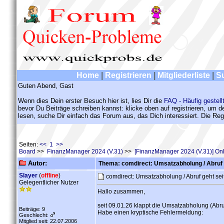
Home
|
Registrieren
|
Mitgliederliste
|
S
Guten Abend, Gast
Wenn dies Dein erster Besuch hier ist, lies Dir die
FAQ - Häufig gestell
bevor Du Beiträge schreiben kannst: klicke oben auf registrieren, um 
lesen, suche Dir einfach das Forum aus, das Dich interessiert. Die Regi
Seiten:
<< 1 >>
Board
>>
FinanzManager 2024 (V.31)
>>
[FinanzManager 2024 (V.31)] On
Autor:
Thema: comdirect: Umsatzabholung / Abruf g
Slayer
(
offline
)
comdirect: Umsatzabholung / Abruf geht sei
Gelegentlicher Nutzer
Hallo zusammen,
seit 09.01.26 klappt die Umsatzabholung (Abruf
Beiträge: 9
Habe einen kryptische Fehlermeldung:
Geschlecht:
Mitglied seit: 22.07.2006