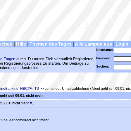
uchen
|
Hilfe
|
Themen des Tages
|
Alle Lampen aus
|
Login
Username:
Passwort:
te Fragen
durch. Du musst Dich vermutlich Registrieren,
den Registrierungsprozess zu starten. Um Beiträge zu
Suchen:
strierung ist kostenlos.
lineBanking: HBCI/FinTS
>> comdirect: Umsatzabholung / Abruf geht seit 09.01. ni
eht seit 09.01. nicht mehr
t 09.01. nicht mehr
#1
) bei der comdirect nicht mehr.