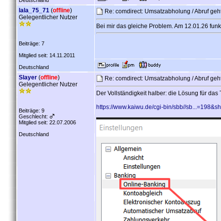
Deutschland
lala_75_71
(
offline
)
Re: comdirect: Umsatzabholung / Abruf geht
Gelegentlicher Nutzer
Bei mir das gleiche Problem. Am 12.01.26 funk
Beiträge: 7
Mitglied seit: 14.11.2011
Deutschland
Slayer
(
offline
)
Re: comdirect: Umsatzabholung / Abruf geht
Gelegentlicher Nutzer
Der Vollständigkeit halber: die Lösung für d
https://www.kaiwu.de/cgi-bin/sbb//sb...=198&
Beiträge: 9
Geschlecht:
Mitglied seit: 22.07.2006
Deutschland