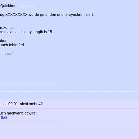
Quickborn' ------------
ng XXXXXXXXX wurde gefunden und ist synchronisiert.
rokonto
he maximal display length is 15.
aben.
uch fehlerfrei.
en muss?
 seit 09.01. nicht mehr
#2
uch nachverfolgt wird:
t=0#3