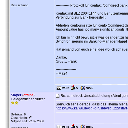
Deutschland
------------ Protokoll für Kontakt: 'comdirect bank 
Kontakt mit BLZ 20041144 und Benutzerkennu
Verbindung zur Bank hergestellt
Abholen Kontoumsätze für Konto Comdirect Gi
Amount value has too many significant digits, t
Ich bin mir nicht bewusst, etwas geändert zu h
Synchronisierung im Banking-Manager klappt a
Hat jemand von euch eine Idee wo ich schau
Danke,
Gruß ... Frank
------------------
FiMa24
Slayer
(
offline
)
Re: comdirect: Umsatzabholung / Abruf geht
Gelegentlicher Nutzer
Sorry, ich sehe gerade, dass das Thema hier a
https://www.kaiwu.de/cgi-bin/sbb//sb...22&star
Beiträge: 9
Geschlecht:
Mitglied seit: 22.07.2006