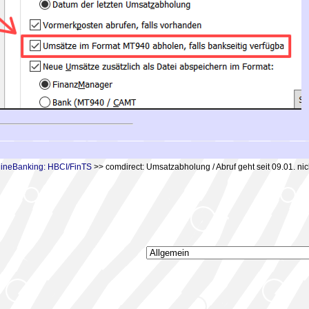
lineBanking: HBCI/FinTS
>> comdirect: Umsatzabholung / Abruf geht seit 09.01. ni