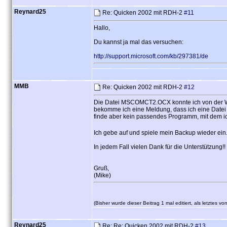
Reynard25
Re: Quicken 2002 mit RDH-2
#11
Hallo,
Du kannst ja mal das versuchen:
http://support.microsoft.com/kb/297381/de
MMB
Re: Quicken 2002 mit RDH-2
#12
Die Datei MSCOMCT2.OCX konnte ich von der Web
bekomme ich eine Meldung, dass ich eine Datei de
finde aber kein passendes Programm, mit dem ich
Ich gebe auf und spiele mein Backup wieder ein
In jedem Fall vielen Dank für die Unterstützung!!
Gruß,
(Mike)
(Bisher wurde dieser Beitrag 1 mal editiert, als letztes 
Reynard25
Re: Re: Quicken 2002 mit RDH-2
#13