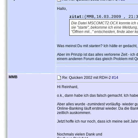
Hallo,
zitat:
(MMB,16.03.2009 , 21:
Die Datei MSCOMCT2.OCX konnte ich vo
sie "starte", bekomme ich eine Meldung,
"Öffnen mit..." entscheiden, finde aber
Was meinst Du mit
starten
? Ich hätte er gedach
Aber im Prinzip ist das alles verlorene Zeit - ic
einem anderen Forum das gleich Problem mit Quic
MMB
Re: Quicken 2002 mit RDH-2
#14
Hi Reinhard,
o.k., dann habe ich das falsch gemacht. Ich habe
Aber alles wurde -zumindest vorläufig- wieder g
Online-Banking läuft erstmal wieder. Da die Ban
zeitlich auskommen.
Jetzt hoffe ich nur noch, dass ich meine seit 
Nochmals vielen Dank und