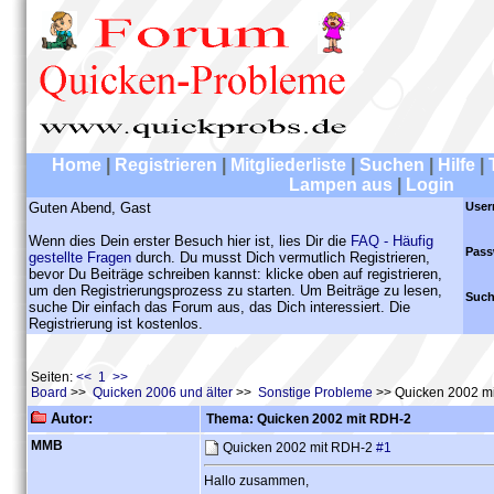
Home
|
Registrieren
|
Mitgliederliste
|
Suchen
|
Hilfe
|
Lampen aus
|
Login
Guten Abend, Gast
User
Wenn dies Dein erster Besuch hier ist, lies Dir die
FAQ - Häufig
Pass
gestellte Fragen
durch. Du musst Dich vermutlich Registrieren,
bevor Du Beiträge schreiben kannst: klicke oben auf registrieren,
um den Registrierungsprozess zu starten. Um Beiträge zu lesen,
Such
suche Dir einfach das Forum aus, das Dich interessiert. Die
Registrierung ist kostenlos.
Seiten:
<< 1 >>
Board
>>
Quicken 2006 und älter
>>
Sonstige Probleme
>> Quicken 2002 m
Autor:
Thema: Quicken 2002 mit RDH-2
MMB
Quicken 2002 mit RDH-2
#1
Hallo zusammen,