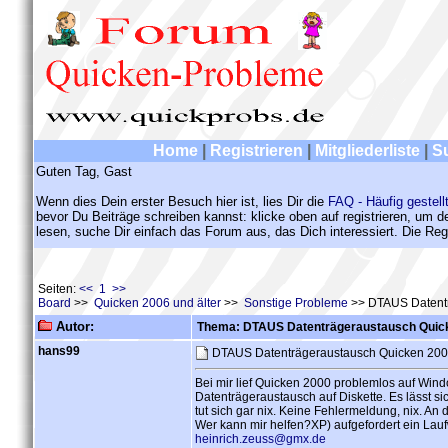
Home
|
Registrieren
|
Mitgliederliste
|
S
Guten Tag, Gast
Wenn dies Dein erster Besuch hier ist, lies Dir die
FAQ - Häufig gestell
bevor Du Beiträge schreiben kannst: klicke oben auf registrieren, um 
lesen, suche Dir einfach das Forum aus, das Dich interessiert. Die Regi
Seiten:
<< 1 >>
Board
>>
Quicken 2006 und älter
>>
Sonstige Probleme
>> DTAUS Datentr
Autor:
Thema: DTAUS Datenträgeraustausch Quick
hans99
DTAUS Datenträgeraustausch Quicken 2000
Bei mir lief Quicken 2000 problemlos auf Win
Datenträgeraustausch auf Diskette. Es lässt sic
tut sich gar nix. Keine Fehlermeldung, nix. An d
Wer kann mir helfen?XP) aufgefordert ein Lau
heinrich.zeuss@gmx.de