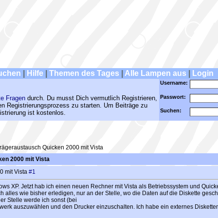
uchen
|
Hilfe
|
Themen des Tages
|
Alle Lampen aus
|
Login
Username:
Passwort:
te Fragen
durch. Du musst Dich vermutlich Registrieren,
den Registrierungsprozess zu starten. Um Beiträge zu
Suchen:
strierung ist kostenlos.
ägeraustausch Quicken 2000 mit Vista
en 2000 mit Vista
 mit Vista
#1
dows XP. Jetzt hab ich einen neuen Rechner mit Vista als Betriebssystem und Quic
h alles wie bisher erledigen, nur an der Stelle, wo die Daten auf die Diskette gesc
er Stelle werde ich sonst (bei
fwerk auszuwählen und den Drucker einzuschalten. Ich habe ein externes Diskett