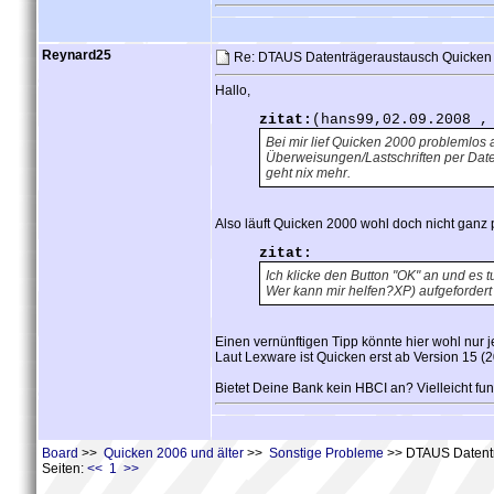
Reynard25
Re: DTAUS Datenträgeraustausch Quicken 
Hallo,
zitat:
(hans99,02.09.2008 ,
Bei mir lief Quicken 2000 problemlos
Überweisungen/Lastschriften per Datent
geht nix mehr.
Also läuft Quicken 2000 wohl doch nicht ganz 
zitat:
Ich klicke den Button "OK" an und es t
Wer kann mir helfen?XP) aufgefordert
Einen vernünftigen Tipp könnte hier wohl nur j
Laut Lexware ist Quicken erst ab Version 15 (2
Bietet Deine Bank kein HBCI an? Vielleicht funk
Board
>>
Quicken 2006 und älter
>>
Sonstige Probleme
>> DTAUS Datentr
Seiten:
<< 1 >>