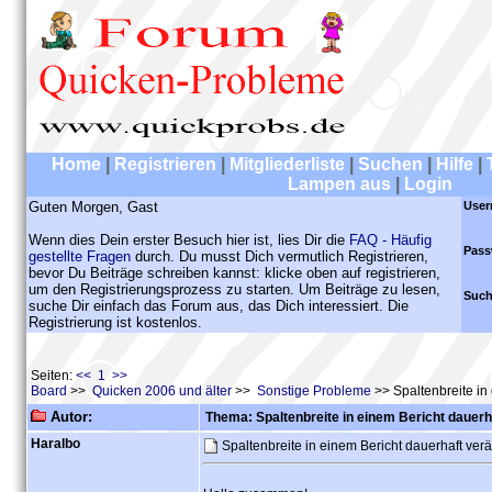
Home
|
Registrieren
|
Mitgliederliste
|
Suchen
|
Hilfe
|
Lampen aus
|
Login
Guten Morgen, Gast
User
Wenn dies Dein erster Besuch hier ist, lies Dir die
FAQ - Häufig
Pass
gestellte Fragen
durch. Du musst Dich vermutlich Registrieren,
bevor Du Beiträge schreiben kannst: klicke oben auf registrieren,
um den Registrierungsprozess zu starten. Um Beiträge zu lesen,
Such
suche Dir einfach das Forum aus, das Dich interessiert. Die
Registrierung ist kostenlos.
Seiten:
<< 1 >>
Board
>>
Quicken 2006 und älter
>>
Sonstige Probleme
>> Spaltenbreite in
Autor:
Thema: Spaltenbreite in einem Bericht dauerh
Haralbo
Spaltenbreite in einem Bericht dauerhaft ve