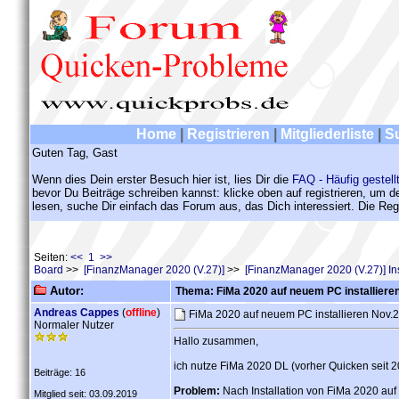
Home
|
Registrieren
|
Mitgliederliste
|
S
Guten Tag, Gast
Wenn dies Dein erster Besuch hier ist, lies Dir die
FAQ - Häufig gestell
bevor Du Beiträge schreiben kannst: klicke oben auf registrieren, um 
lesen, suche Dir einfach das Forum aus, das Dich interessiert. Die Regi
Seiten:
<< 1 >>
Board
>>
[FinanzManager 2020 (V.27)]
>>
[FinanzManager 2020 (V.27)] Ins
Autor:
Thema: FiMa 2020 auf neuem PC installiere
Andreas Cappes
(
offline
)
FiMa 2020 auf neuem PC installieren Nov
Normaler Nutzer
Hallo zusammen,
ich nutze FiMa 2020 DL (vorher Quicken seit 2
Beiträge: 16
Problem:
Nach Installation von FiMa 2020 au
Mitglied seit: 03.09.2019