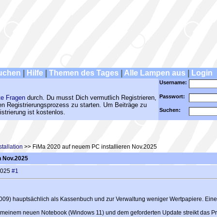
uchen
|
Hilfe
|
Themen des Tages
|
Alle Lampen aus
|
Login
Username:
Passwort:
te Fragen
durch. Du musst Dich vermutlich Registrieren,
den Registrierungsprozess zu starten. Um Beiträge zu
Suchen:
strierung ist kostenlos.
tallation
>> FiMa 2020 auf neuem PC installieren Nov.2025
n Nov.2025
.2025
#1
009) hauptsächlich als Kassenbuch und zur Verwaltung weniger Wertpapiere. Eine A
f meinem neuen Notebook (Windows 11) und dem geforderten Update streikt das Pro