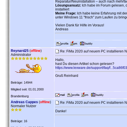
Reparatur/Neuinstallation – auch nach mehrfac
Lösungsansatz:
Ich habe im Forum gelesen, da
installiert
Meine Frage:
Ich habe keine Erfahrung mit de
unter Windows 11 "frisch" zum Laufen zu brin
Vielen Dank für Hilfe im Voraus!
Andreas
Reynard25
(
offline
)
Re: FiMa 2020 auf neuem PC installieren 
Administrator
Hallo,
hast Du diesen Artikel schon gelesen?
https://www.lexware.de/support/faq/f...5ca86f
Gruß Reinhard
Beiträge: 14944
Mitglied seit: 01.01.2000
Brandenburg
Andreas Cappes
(
offline
)
Re: FiMa 2020 auf neuem PC installieren 
Normaler Nutzer
Danke!
Beiträge: 16