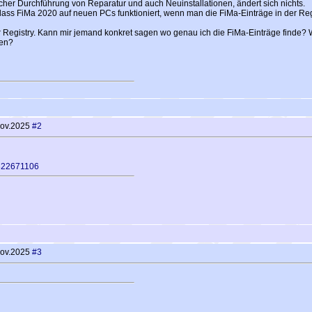
her Durchführung von Reparatur und auch Neuinstallationen, ändert sich nichts.
ss FiMa 2020 auf neuen PCs funktioniert, wenn man die FiMa-Einträge in der Regis
r Registry. Kann mir jemand konkret sagen wo genau ich die FiMa-Einträge finde? 
gen?
Nov.2025
#2
0322671106
Nov.2025
#3