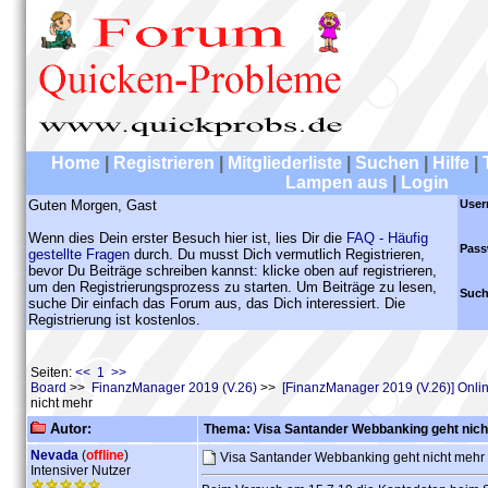
Home
|
Registrieren
|
Mitgliederliste
|
Suchen
|
Hilfe
|
Lampen aus
|
Login
Guten Morgen, Gast
User
Wenn dies Dein erster Besuch hier ist, lies Dir die
FAQ - Häufig
Pass
gestellte Fragen
durch. Du musst Dich vermutlich Registrieren,
bevor Du Beiträge schreiben kannst: klicke oben auf registrieren,
um den Registrierungsprozess zu starten. Um Beiträge zu lesen,
Such
suche Dir einfach das Forum aus, das Dich interessiert. Die
Registrierung ist kostenlos.
Seiten:
<< 1 >>
Board
>>
FinanzManager 2019 (V.26)
>>
[FinanzManager 2019 (V.26)] Onl
nicht mehr
Autor:
Thema: Visa Santander Webbanking geht nich
Nevada
(
offline
)
Visa Santander Webbanking geht nicht mehr
Intensiver Nutzer