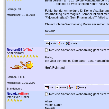
Beim Versuch am 15.7.19 die Kontodaten beim 
--------- Protokoll für Web Banking Konto: 'Visa San
Beiträge: 59
Fehler bei der Anmeldung für Konto Visa Santan
Verarbeitung nicht möglich. Scraper ist nicht meh
Mitglied seit: 01.11.2018
"//a[contains(text(), 'Zum Finanzstatus')]" failed to
Obwohl ich die Webbanking Daten am selben Tag
Nevada
Reynard25
(
offline
)
Re: Visa Santander Webbanking geht nicht 
Administrator
Hallo,
ein User schrieb, es läge daran, dass man auf de
Gruß Reinhard
Beiträge: 14946
Mitglied seit: 01.01.2000
Brandenburg
Nevada
(
offline
)
Re: Visa Santander Webbanking geht nicht 
Intensiver Nutzer
Ahso
Vielen Dank!
Nevada