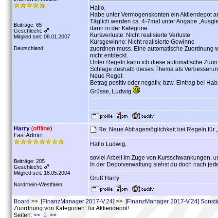
Hallo,
Habe unter Vermögenskonten ein Aktiendepot a
Täglich werden ca. 4-7mal unter Angabe „Ausgle
Beiträge: 65
dann in der Kategorie
Geschlecht:
Kursverluste: Nicht realisierte Verluste
Mitglied seit: 08.01.2007
Kursgewinne: Nicht realisierte Gewinne
Deutschland
zuordnen muss. Eine automatische Zuordnung wäre
nicht entdeckt.
Unter Regeln kann ich diese automatische Zuordn
Schlage deshalb dieses Thema als Verbesserung
Neue Regel:
Betrag positiv oder negativ, bzw. Eintrag bei H
Grüsse, Ludwig
Harry
(
offline
)
Re: Neue Abfragemöglichkeit bei Regeln für 
Fast Admin
Hallo Ludwig,
soviel Arbeit im Zuge von Kursschwankungen, un
Beiträge: 205
In der Depotverwaltung siehst du doch nach jed
Geschlecht:
Mitglied seit: 18.05.2004
Gruß Harry
Nordrhein-Westfalen
Board
>>
[FinanzManager 2017-V.24]
>>
[FinanzManager 2017-V.24] Sonst
Zuordnung von Kategorien“ für Aktiendepot!
Seiten:
<< 1 >>