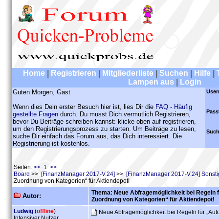
Home
|
Registrieren
|
Mitgliederliste
|
Suchen
|
Hilfe
|
Lampen aus
|
Login
Guten Morgen, Gast
User
Wenn dies Dein erster Besuch hier ist, lies Dir die
FAQ - Häufig
Pass
gestellte Fragen
durch. Du musst Dich vermutlich Registrieren,
bevor Du Beiträge schreiben kannst: klicke oben auf registrieren,
um den Registrierungsprozess zu starten. Um Beiträge zu lesen,
Such
suche Dir einfach das Forum aus, das Dich interessiert. Die
Registrierung ist kostenlos.
Seiten:
<< 1 >>
Board
>>
[FinanzManager 2017-V.24]
>>
[FinanzManager 2017-V.24] Sonst
Zuordnung von Kategorien“ für Aktiendepot!
Thema: Neue Abfragemöglichkeit bei Regeln 
Autor:
Zuordnung von Kategorien“ für Aktiendepot!
Ludwig
(
offline
)
Neue Abfragemöglichkeit bei Regeln für „Aut
Intensiver Nutzer