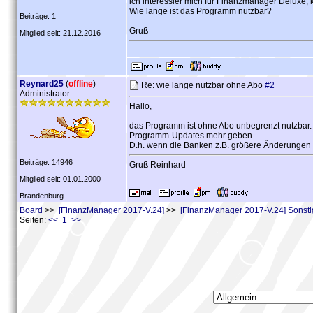
ich interessier mich für Finanzmanager Deluxe, 
Wie lange ist das Programm nutzbar?
Beiträge: 1
Gruß
Mitglied seit: 21.12.2016
Reynard25
(
offline
)
Re: wie lange nutzbar ohne Abo
#2
Administrator
Hallo,
das Programm ist ohne Abo unbegrenzt nutzbar.
Programm-Updates mehr geben.
D.h. wenn die Banken z.B. größere Änderungen a
Beiträge: 14946
Gruß Reinhard
Mitglied seit: 01.01.2000
Brandenburg
Board
>>
[FinanzManager 2017-V.24]
>>
[FinanzManager 2017-V.24] Sonst
Seiten:
<< 1 >>