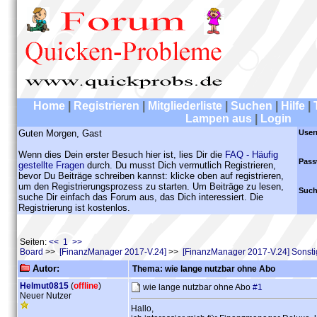
Home
|
Registrieren
|
Mitgliederliste
|
Suchen
|
Hilfe
|
Lampen aus
|
Login
Guten Morgen, Gast
User
Wenn dies Dein erster Besuch hier ist, lies Dir die
FAQ - Häufig
Pass
gestellte Fragen
durch. Du musst Dich vermutlich Registrieren,
bevor Du Beiträge schreiben kannst: klicke oben auf registrieren,
um den Registrierungsprozess zu starten. Um Beiträge zu lesen,
Such
suche Dir einfach das Forum aus, das Dich interessiert. Die
Registrierung ist kostenlos.
Seiten:
<< 1 >>
Board
>>
[FinanzManager 2017-V.24]
>>
[FinanzManager 2017-V.24] Sonst
Autor:
Thema: wie lange nutzbar ohne Abo
Helmut0815
(
offline
)
wie lange nutzbar ohne Abo
#1
Neuer Nutzer
Hallo,