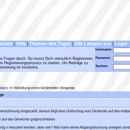
uchen
|
Hilfe
|
Themen des Tages
|
Alle Lampen aus
|
Login
Username:
Passwort:
te Fragen
durch. Du musst Dich vermutlich Registrieren,
den Registrierungsprozess zu starten. Um Beiträge zu
Suchen:
strierung ist kostenlos.
tiges
>> Abbildung eines bestimmten Vorgangs
ngs
sversicherung eingezahlt, daraus folgt eine Umbuchug vom Girokonto auf das en
 x auf das Girokonto gutgeschrieben
trag x reduziert werden, aber wie? Man kann keine Abgangsbuchung anlegen son