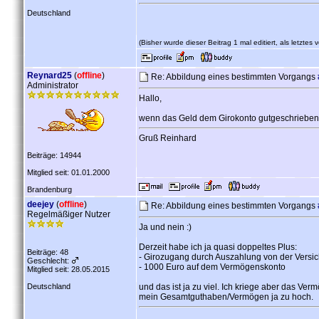
Deutschland
(Bisher wurde dieser Beitrag 1 mal editiert, als letztes
Reynard25
(
offline
)
Re: Abbildung eines bestimmten Vorgangs
Administrator
Hallo,
wenn das Geld dem Girokonto gutgeschrieben 
Gruß Reinhard
Beiträge: 14944
Mitglied seit: 01.01.2000
Brandenburg
deejey
(
offline
)
Re: Abbildung eines bestimmten Vorgangs
Regelmäßiger Nutzer
Ja und nein :)
Derzeit habe ich ja quasi doppeltes Plus:
Beiträge: 48
- Girozugang durch Auszahlung von der Versi
Geschlecht:
- 1000 Euro auf dem Vermögenskonto
Mitglied seit: 28.05.2015
Deutschland
und das ist ja zu viel. Ich kriege aber das Ve
mein Gesamtguthaben/Vermögen ja zu hoch.