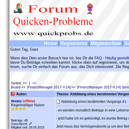
Home
|
Registrieren
|
Mitgliederliste
|
S
Guten Tag, Gast
Wenn dies Dein erster Besuch hier ist, lies Dir die
FAQ - Häufig gestell
bevor Du Beiträge schreiben kannst: klicke oben auf registrieren, um 
lesen, suche Dir einfach das Forum aus, das Dich interessiert. Die Regi
Seiten:
<< 1 >>
Board
>>
[FinanzManager 2017-V.24]
>>
[FinanzManager 2017-V.24] Sons
Autor:
Thema: Abbildung eines bestimmten Vorga
deejey
(
offline
)
Abbildung eines bestimmten Vorgangs
#1
Regelmäßiger Nutzer
- es werden monatlich Beträge in eine Leben
- jetzt habe ich es gekündigt, es wurde Betrag
Beiträge: 48
Geschlecht:
Jetzt muss das Vermögenskonto ja um den Be
Mitglied seit: 28.05.2015