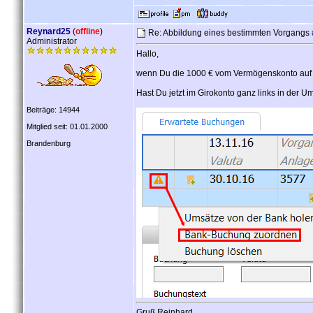
Reynard25
(
offline
)
Re: Abbildung eines bestimmten Vorgangs
Administrator
Hallo,
wenn Du die 1000 € vom Vermögenskonto auf 
Hast Du jetzt im Girokonto ganz links in der
Beiträge: 14944
Mitglied seit: 01.01.2000
Brandenburg
Gruß Reinhard