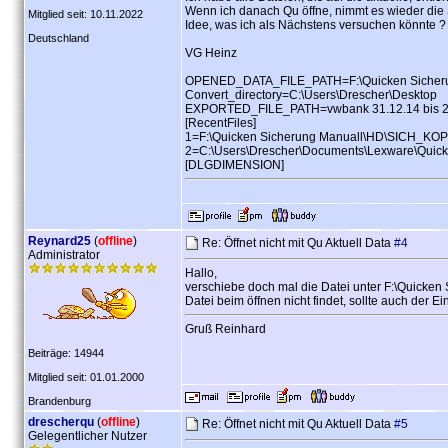
Wenn ich danach Qu öffne, nimmt es wieder die Si
Mitglied seit: 10.11.2022
Idee, was ich als Nächstens versuchen könnte ?
Deutschland
VG Heinz
OPENED_DATA_FILE_PATH=F:\Quicken Sicheru
Convert_directory=C:\Users\Drescher\Desktop
EXPORTED_FILE_PATH=vwbank 31.12.14 bis 25
[RecentFiles]
1=F:\Quicken Sicherung Manuall\HD\SICH_KO
2=C:\Users\Drescher\Documents\Lexware\Quic
[DLGDIMENSION]
Reynard25
(
offline
)
Re: Öffnet nicht mit Qu Aktuell Data
#4
Administrator
Hallo,
verschiebe doch mal die Datei unter F:\Quick
Datei beim öffnen nicht findet, sollte auch der E
Gruß Reinhard
Beiträge: 14944
Mitglied seit: 01.01.2000
Brandenburg
drescherqu
(
offline
)
Re: Öffnet nicht mit Qu Aktuell Data
#5
Gelegentlicher Nutzer