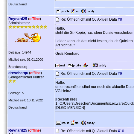
Deutschland
Reynard25
(
offline
)
Re: Öffnet nicht mit Qu Aktuell Data
#8
Administrator
Hallo,
steht die Si.-Kopie, nachdem Du sie verschoben 
Leider kann ich das nicht testen, da ich Quicke
Art nicht auf.
Beiträge: 14944
Gruß Reinhard
Mitglied seit: 01.01.2000
Brandenburg
drescherqu
(
offline
)
Re: Öffnet nicht mit Qu Aktuell Data
#9
Gelegentlicher Nutzer
Hallo,
unter recentfiles sthet nur noch die aktuelle Dat
VG Heinz
Beiträge: 5
[RecentFiles]
Mitglied seit: 10.11.2022
1=C:\Users\Drescher\Documents\Lexware\Quic
Deutschland
[DLGDIMENSION]
Reynard25
(
offline
)
Re: Öffnet nicht mit Qu Aktuell Data
#10