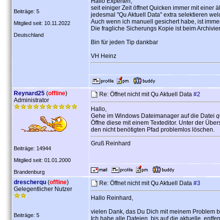
Hallo Experten,
seit einiger Zeit öffnet Quicken immer mit einer
Beiträge: 5
jedesmal "Qu Aktuell Data" extra selektieren welc
Auch wenn ich manuell gesichert habe, ist immer 
Mitglied seit: 10.11.2022
Die fragliche Sicherungs Kopie ist beim Archivie
Deutschland
Bin für jeden Tip dankbar
VH Heinz
Reynard25
(
offline
)
Re: Öffnet nicht mit Qu Aktuell Data
#2
Administrator
Hallo,
Gehe im Windows Dateimanager auf die Datei
q
Öffne diese mit einem Texteditor. Unter der Über
den nicht benötigten Pfad problemlos löschen.
Gruß Reinhard
Beiträge: 14944
Mitglied seit: 01.01.2000
Brandenburg
drescherqu
(
offline
)
Re: Öffnet nicht mit Qu Aktuell Data
#3
Gelegentlicher Nutzer
Hallo Reinhard,
vielen Dank, das Du Dich mit meinem Problem be
Beiträge: 5
Ich habe alle Dateien, bis auf die aktuelle, entfer