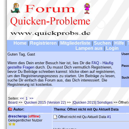
Home
|
Registrieren
|
Mitgliederliste
|
Suchen
|
Hilfe
|
Lampen aus
|
Login
Guten Tag, Gast
User
Wenn dies Dein erster Besuch hier ist, lies Dir die
FAQ - Häufig
Pass
gestellte Fragen
durch. Du musst Dich vermutlich Registrieren,
bevor Du Beiträge schreiben kannst: klicke oben auf registrieren,
um den Registrierungsprozess zu starten. Um Beiträge zu lesen,
Such
suche Dir einfach das Forum aus, das Dich interessiert. Die
Registrierung ist kostenlos.
Seiten:
<< 1 >>
Board
>>
Quicken 2015 (Version 22)
>>
[Quicken 2015] Sonstiges
>> Öffnet 
Autor:
Thema: Öffnet nicht mit Qu Aktuell Data
drescherqu
(
offline
)
Öffnet nicht mit Qu Aktuell Data
#1
Gelegentlicher Nutzer