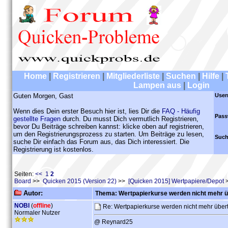
Home
|
Registrieren
|
Mitgliederliste
|
Suchen
|
Hilfe
|
Lampen aus
|
Login
Guten Morgen, Gast
User
Wenn dies Dein erster Besuch hier ist, lies Dir die
FAQ - Häufig
Pass
gestellte Fragen
durch. Du musst Dich vermutlich Registrieren,
bevor Du Beiträge schreiben kannst: klicke oben auf registrieren,
um den Registrierungsprozess zu starten. Um Beiträge zu lesen,
Such
suche Dir einfach das Forum aus, das Dich interessiert. Die
Registrierung ist kostenlos.
Seiten:
<<
1
2
Board
>>
Quicken 2015 (Version 22)
>>
[Quicken 2015] Wertpapiere/Depot
>
Autor:
Thema: Wertpapierkurse werden nicht mehr 
NOBI
(
offline
)
Re: Wertpapierkurse werden nicht mehr übe
Normaler Nutzer
@ Reynard25