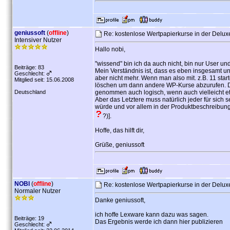
geniussoft
(
offline
)
Re: kostenlose Wertpapierkurse in der Delu
Intensiver Nutzer
Hallo nobi,
"wissend" bin ich da auch nicht, bin nur User u
Beiträge: 83
Mein Verständnis ist, dass es eben insgesamt u
Geschlecht:
aber nicht mehr. Wenn man also mit. z.B. 11 st
Mitglied seit: 15.06.2008
löschen um dann andere WP-Kurse abzurufen. Die 
Deutschland
genommen auch logisch, wenn auch vielleicht et
Aber das Letztere muss natürlich jeder für sich
würde und vor allem in der Produktbeschreibun
?)].
Hoffe, das hilft dir,
Grüße, geniussoft
NOBI
(
offline
)
Re: kostenlose Wertpapierkurse in der Delu
Normaler Nutzer
Danke geniussoft,
ich hoffe Lexware kann dazu was sagen.
Beiträge: 19
Das Ergebnis werde ich dann hier publizieren
Geschlecht: