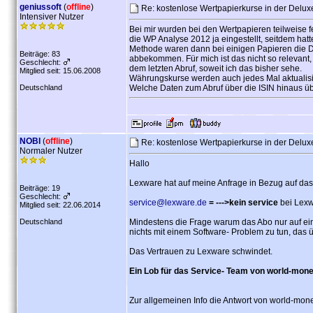
geniussoft
(
offline
)
Re: kostenlose Wertpapierkurse in der Delu
Intensiver Nutzer
Bei mir wurden bei den Wertpapieren teilweise 
die WP Analyse 2012 ja eingestellt, seitdem hat
Methode waren dann bei einigen Papieren die Dat
Beiträge: 83
abbekommen. Für mich ist das nicht so relevant, 
Geschlecht:
dem letzten Abruf, soweit ich das bisher sehe.
Mitglied seit: 15.06.2008
Währungskurse werden auch jedes Mal aktualisi
Deutschland
Welche Daten zum Abruf über die ISIN hinaus üb
NOBI
(
offline
)
Re: kostenlose Wertpapierkurse in der Delu
Normaler Nutzer
Hallo
Lexware hat auf meine Anfrage in Bezug auf das 
Beiträge: 19
Geschlecht:
service@lexware.de
= --->kein service
bei Lexw
Mitglied seit: 22.06.2014
Deutschland
Mindestens die Frage warum das Abo nur auf ein 
nichts mit einem Software- Problem zu tun, das ü
Das Vertrauen zu Lexware schwindet.
Ein Lob für das Service- Team von world-mon
Zur allgemeinen Info die Antwort von world-mon