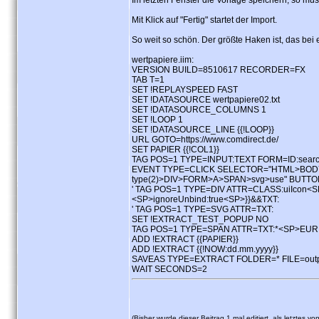
Im letzten Fenster die Vorlage speichern, so mus
Mit Klick auf "Fertig" startet der Import.
So weit so schön. Der größte Haken ist, das be
wertpapiere.iim:
VERSION BUILD=8510617 RECORDER=FX
TAB T=1
SET !REPLAYSPEED FAST
SET !DATASOURCE wertpapiere02.txt
SET !DATASOURCE_COLUMNS 1
SET !LOOP 1
SET !DATASOURCE_LINE {{!LOOP}}
URL GOTO=https://www.comdirect.de/
SET PAPIER {{!COL1}}
TAG POS=1 TYPE=INPUT:TEXT FORM=ID:sea
EVENT TYPE=CLICK SELECTOR="HTML>BODY>D
type(2)>DIV>FORM>A>SPAN>svg>use" BUTT
' TAG POS=1 TYPE=DIV ATTR=CLASS:uiIcon<SP>
<SP>ignoreUnbind:true<SP>}}&&TXT:
' TAG POS=1 TYPE=SVG ATTR=TXT:
SET !EXTRACT_TEST_POPUP NO
TAG POS=1 TYPE=SPAN ATTR=TXT:*<SP>EU
ADD !EXTRACT {{PAPIER}}
ADD !EXTRACT {{!NOW:dd.mm.yyyy}}
SAVEAS TYPE=EXTRACT FOLDER=* FILE=outpu
WAIT SECONDS=2
(Bisher wurde dieser Beitrag 1 mal editiert, als letztes vo