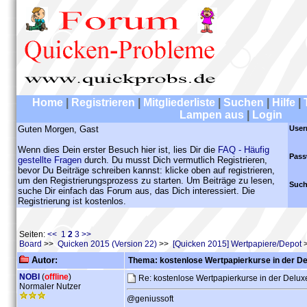
Home
|
Registrieren
|
Mitgliederliste
|
Suchen
|
Hilfe
|
Lampen aus
|
Login
Guten Morgen, Gast
User
Wenn dies Dein erster Besuch hier ist, lies Dir die
FAQ - Häufig
Pass
gestellte Fragen
durch. Du musst Dich vermutlich Registrieren,
bevor Du Beiträge schreiben kannst: klicke oben auf registrieren,
um den Registrierungsprozess zu starten. Um Beiträge zu lesen,
Such
suche Dir einfach das Forum aus, das Dich interessiert. Die
Registrierung ist kostenlos.
Seiten:
<<
1
2
3
>>
Board
>>
Quicken 2015 (Version 22)
>>
[Quicken 2015] Wertpapiere/Depot
>
Autor:
Thema: kostenlose Wertpapierkurse in der De
NOBI
(
offline
)
Re: kostenlose Wertpapierkurse in der Delu
Normaler Nutzer
@geniussoft