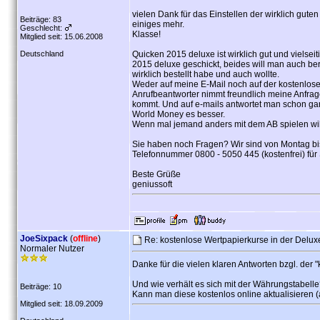
vielen Dank für das Einstellen der wirklich gute
Beiträge: 83
einiges mehr.
Geschlecht:
Klasse!
Mitglied seit: 15.06.2008
Deutschland
Quicken 2015 deluxe ist wirklich gut und vielse
2015 deluxe geschickt, beides will man auch ber
wirklich bestellt habe und auch wollte.
Weder auf meine E-Mail noch auf der kostenlosen 
Anrufbeantworter nimmt freundlich meine Anfrag
kommt. Und auf e-mails antwortet man schon gar
World Money es besser.
Wenn mal jemand anders mit dem AB spielen wil
Sie haben noch Fragen? Wir sind von Montag bis
Telefonnummer 0800 - 5050 445 (kostenfrei) für 
Beste Grüße
geniussoft
JoeSixpack
(
offline
)
Re: kostenlose Wertpapierkurse in der Delu
Normaler Nutzer
Danke für die vielen klaren Antworten bzgl. der
Und wie verhält es sich mit der Währungstabell
Beiträge: 10
Kann man diese kostenlos online aktualisieren 
Mitglied seit: 18.09.2009