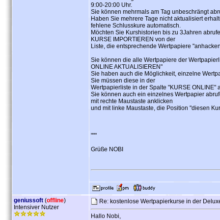
9:00-20:00 Uhr.
Sie können mehrmals am Tag unbeschrängt abr
Haben Sie mehrere Tage nicht aktualisiert erha
fehlene Schlusskure automatisch.
Möchten Sie Kurshistorien bis zu 3Jahren ab
KURSE IMPORTIEREN von der
Liste, die entsprechende Wertpapiere "anhacken
Sie können die alle Wertpapiere der Wertpapie
ONLINE AKTUALISIEREN"
Sie haben auch die Möglichkeit, einzelne Wertpap
Sie müssen diese in der
Wertpapierliste in der Spalte "KURSE ONLINE" 
Sie können auch ein einzelnes Wertpapier abru
mit rechte Maustaste anklicken
und mit linke Maustaste, die Position "diesen Kur
"""
Grüße NOBI
geniussoft
(
offline
)
Re: kostenlose Wertpapierkurse in der Delu
Intensiver Nutzer
Hallo Nobi,