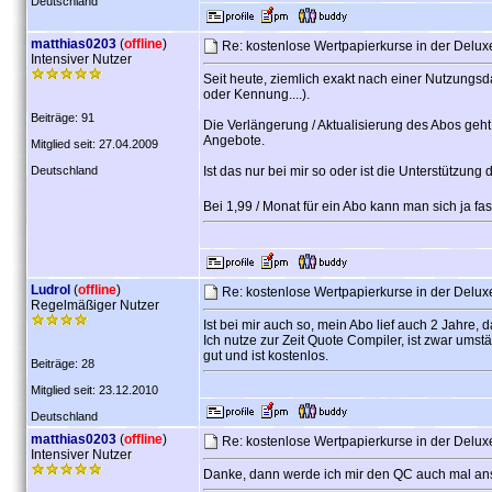
Deutschland
matthias0203
(
offline
)
Re: kostenlose Wertpapierkurse in der Delu
Intensiver Nutzer
Seit heute, ziemlich exakt nach einer Nutzungsd
oder Kennung....).
Beiträge: 91
Die Verlängerung / Aktualisierung des Abos geht
Angebote.
Mitglied seit: 27.04.2009
Deutschland
Ist das nur bei mir so oder ist die Unterstützun
Bei 1,99 / Monat für ein Abo kann man sich ja 
Ludrol
(
offline
)
Re: kostenlose Wertpapierkurse in der Delu
Regelmäßiger Nutzer
Ist bei mir auch so, mein Abo lief auch 2 Jahre, 
Ich nutze zur Zeit Quote Compiler, ist zwar umstä
gut und ist kostenlos.
Beiträge: 28
Mitglied seit: 23.12.2010
Deutschland
matthias0203
(
offline
)
Re: kostenlose Wertpapierkurse in der Delu
Intensiver Nutzer
Danke, dann werde ich mir den QC auch mal an