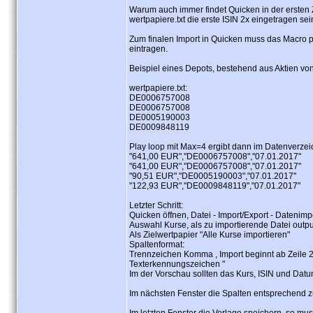
Warum auch immer findet Quicken in der ersten Ze
wertpapiere.txt die erste ISIN 2x eingetragen sei
Zum finalen Import in Quicken muss das Macro p
eintragen.
Beispiel eines Depots, bestehend aus Aktien v
wertpapiere.txt:
DE0006757008
DE0006757008
DE0005190003
DE0009848119
Play loop mit Max=4 ergibt dann im Datenverzeic
"641,00 EUR","DE0006757008","07.01.2017"
"641,00 EUR","DE0006757008","07.01.2017"
"90,51 EUR","DE0005190003","07.01.2017"
"122,93 EUR","DE0009848119","07.01.2017"
Letzter Schritt:
Quicken öffnen, Datei - Import/Export - Datenimp
Auswahl Kurse, als zu importierende Datei outp
Als Zielwertpapier "Alle Kurse importieren"
Spaltenformat:
Trennzeichen Komma , Import beginnt ab Zeile 2 (
Texterkennungszeichen "
Im der Vorschau sollten das Kurs, ISIN und Dat
Im nächsten Fenster die Spalten entsprechend 