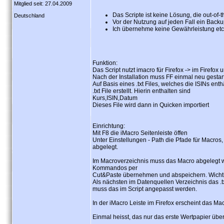
Mitglied seit: 27.04.2009
Das Scripte ist keine Lösung, die out-of-
Deutschland
Vor der Nutzung auf jeden Fall ein Backu
Ich übernehme keine Gewährleistung etc
Funktion:
Das Script nutzt imacro für Firefox -> im Firefox
Nach der Installation muss FF einmal neu gesta
Auf Basis eines .txt Files, welches die ISINs e
.txt File erstellt. Hierin enthalten sind
Kurs,ISIN,Datum
Dieses File wird dann in Quicken importiert
Einrichtung:
Mit F8 die iMacro Seitenleiste öffen
Unter Einstellungen - Path die Pfade für Macros
abgelegt.
Im Macroverzeichnis muss das Macro abgelegt we
Kommandos per
Cut&Paste übernehmen und abspeichern. Wichtig
Als nächsten im Datenquellen Verzeichnis das .txt
muss das im Script angepasst werden.
In der iMacro Leiste im Firefox erscheint das Ma
Einmal heisst, das nur das erste Wertpapier über