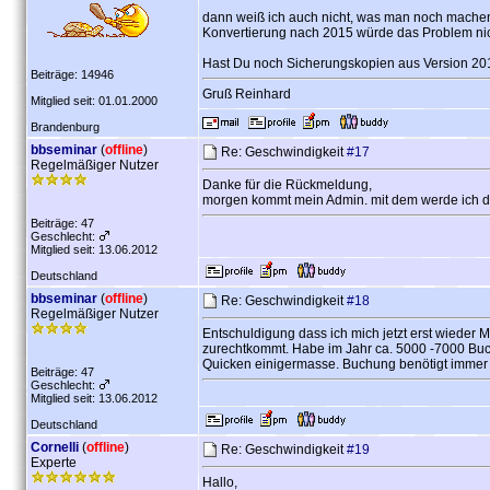
dann weiß ich auch nicht, was man noch machen k
Konvertierung nach 2015 würde das Problem ni
Hast Du noch Sicherungskopien aus Version 201
Beiträge: 14946
Gruß Reinhard
Mitglied seit: 01.01.2000
Brandenburg
bbseminar
(
offline
)
Re: Geschwindigkeit
#17
Regelmäßiger Nutzer
Danke für die Rückmeldung,
morgen kommt mein Admin. mit dem werde ich d
Beiträge: 47
Geschlecht:
Mitglied seit: 13.06.2012
Deutschland
bbseminar
(
offline
)
Re: Geschwindigkeit
#18
Regelmäßiger Nutzer
Entschuldigung dass ich mich jetzt erst wieder
zurechtkommt. Habe im Jahr ca. 5000 -7000 Buch
Quicken einigermasse. Buchung benötigt immer n
Beiträge: 47
Geschlecht:
Mitglied seit: 13.06.2012
Deutschland
Cornelli
(
offline
)
Re: Geschwindigkeit
#19
Experte
Hallo,