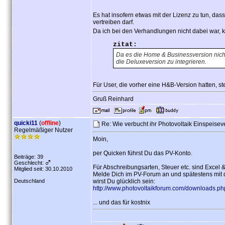
Es hat insofern etwas mit der Lizenz zu tun, das
vertreiben darf.
Da ich bei den Verhandlungen nicht dabei war, 
zitat:
Da es die Home & Businessversion nicht
die Deluxeversion zu integrieren.
Für User, die vorher eine H&B-Version hatten, s
Gruß Reinhard
quicki11
(
offline
)
Re: Wie verbucht ihr Photovoltaik Einspeise
Regelmäßiger Nutzer
Moin,
per Quicken führst Du das PV-Konto.
Beiträge: 39
Geschlecht:
Für Abschreibungsarten, Steuer etc. sind Excel 
Mitglied seit: 30.10.2010
Melde Dich im PV-Forum an und spätestens mit 
Deutschland
wirst Du glücklich sein:
http://www.photovoltaikforum.com/downloads.p
... und das für kostnix