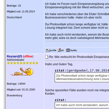
ich habe im Forum nach Einspeisevergütung und
Beiträge: 15
Einspeisevergütung mit der Mwst verbuchen, un
Mitglied seit: 11.06.2014
Ich habe verschiedenes über die Elster Schnitts
Deutschland
Businessversion hatte. Habe ich aber nicht.
Da Photovoltaik schon lange verfügbar ist, hät
Lösung integriert hat. Dem scheint aber nicht so 
Ich habe auch nicht verstanden, warum die Busi
mehr gibt, wäre es doch naheliegend Mehrwertsteu
Reynard25
(
offline
)
Re: Wie verbucht ihr Photovoltaik Einspeise
Administrator
Hallo und Guten Tag,
zitat:
(gerdgoebel,17.06.201
Da Photovoltaik schon lange verfügbar i
Mehrwertsteuerabrechnung eine Lösung i
Beiträge: 14944
Mitglied seit: 01.01.2000
Solche speziellen Fälle wurden noch nie integri
Konten.
Brandenburg
zitat:
Ich habe auch nicht verstanden, warum d