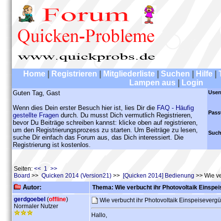
Home
|
Registrieren
|
Mitgliederliste
|
Suchen
|
Hilfe
|
Lampen aus
|
Login
Guten Tag, Gast
User
Wenn dies Dein erster Besuch hier ist, lies Dir die
FAQ - Häufig
Pass
gestellte Fragen
durch. Du musst Dich vermutlich Registrieren,
bevor Du Beiträge schreiben kannst: klicke oben auf registrieren,
um den Registrierungsprozess zu starten. Um Beiträge zu lesen,
Such
suche Dir einfach das Forum aus, das Dich interessiert. Die
Registrierung ist kostenlos.
Seiten:
<< 1 >>
Board
>>
Quicken 2014 (Version21)
>>
[Quicken 2014] Bedienung
>> Wie ve
Autor:
Thema: Wie verbucht ihr Photovoltaik Einspe
gerdgoebel
(
offline
)
Wie verbucht ihr Photovoltaik Einspeiseverg
Normaler Nutzer
Hallo,