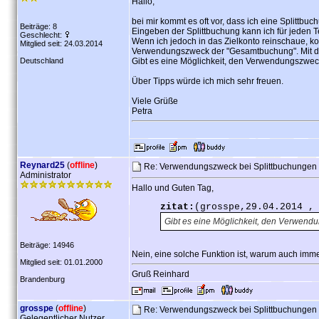
Hallo,
bei mir kommt es oft vor, dass ich eine Splittb
Beiträge: 8
Eingeben der Splittbuchung kann ich für jeden
Geschlecht:
Wenn ich jedoch in das Zielkonto reinschaue, 
Mitglied seit: 24.03.2014
Verwendungszweck der "Gesamtbuchung". Mit de
Deutschland
Gibt es eine Möglichkeit, den Verwendungszweck
Über Tipps würde ich mich sehr freuen.
Viele Grüße
Petra
Reynard25
(
offline
)
Re: Verwendungszweck bei Splittbuchunge
Administrator
Hallo und Guten Tag,
zitat:
(grosspe,29.04.2014 ,
Gibt es eine Möglichkeit, den Verwendu
Beiträge: 14946
Nein, eine solche Funktion ist, warum auch imme
Mitglied seit: 01.01.2000
Gruß Reinhard
Brandenburg
grosspe
(
offline
)
Re: Verwendungszweck bei Splittbuchunge
Gelegentlicher Nutzer