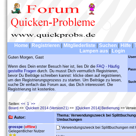
Home
|
Registrieren
|
Mitgliederliste
|
Suchen
|
Hilfe
|
Lampen aus
|
Login
Guten Morgen, Gast
User
Wenn dies Dein erster Besuch hier ist, lies Dir die
FAQ - Häufig
Pass
gestellte Fragen
durch. Du musst Dich vermutlich Registrieren,
bevor Du Beiträge schreiben kannst: klicke oben auf registrieren,
um den Registrierungsprozess zu starten. Um Beiträge zu lesen,
Such
suche Dir einfach das Forum aus, das Dich interessiert. Die
Registrierung ist kostenlos.
Seiten:
<< 1 >>
Board
>>
Quicken 2014 (Version21)
>>
[Quicken 2014] Bedienung
>> Verwe
Thema: Verwendungszweck bei Splittbuchung
Autor:
Umbuchungen
grosspe
(
offline
)
Verwendungszweck bei Splittbuchungen mi
Gelegentlicher Nutzer