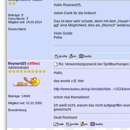
Hallo Reynard25,
vielen Dank für die Antwort.
Beiträge: 8
Geschlecht:
Das ist aber sehr schade, denn mit dem „Haupt-
Mitglied seit: 24.03.2014
ggf. eine Möglichkeit, dies als „Wunsch“ weiter
Deutschland
Viele Grüße
Petra
Reynard25
(
offline
)
Re: Verwendungszweck bei Splittbuchunge
Administrator
Hallo,
das wurde z.B. hier
http://www.kaiwu.de/cgi-bin/sbb//sbb...=102&sh
Beiträge: 14946
schon mal thematisiert.
Mitglied seit: 01.01.2000
Ich weiß nicht, warum das nicht aufgegriffen w
gewünscht.
Brandenburg
Gruß Reinhard