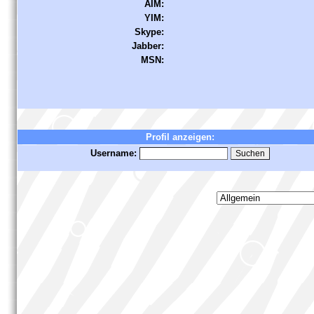
AIM:
YIM:
Skype:
Jabber:
MSN:
Profil anzeigen:
Username: