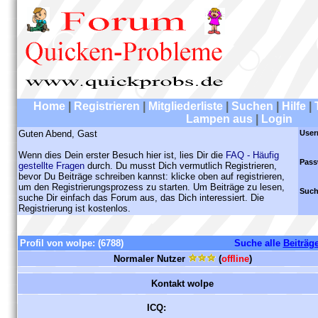
Home
|
Registrieren
|
Mitgliederliste
|
Suchen
|
Hilfe
|
Lampen aus
|
Login
Guten Abend, Gast
User
Wenn dies Dein erster Besuch hier ist, lies Dir die
FAQ - Häufig
Pass
gestellte Fragen
durch. Du musst Dich vermutlich Registrieren,
bevor Du Beiträge schreiben kannst: klicke oben auf registrieren,
um den Registrierungsprozess zu starten. Um Beiträge zu lesen,
Such
suche Dir einfach das Forum aus, das Dich interessiert. Die
Registrierung ist kostenlos.
Profil von wolpe:
(6788)
Suche alle
Beiträg
Normaler Nutzer
(
offline
)
Kontakt wolpe
ICQ: