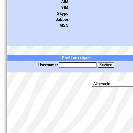
AIM:
YIM:
Skype:
Jabber:
MSN:
Profil anzeigen:
Username: