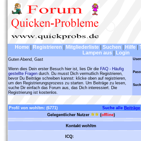
Home
|
Registrieren
|
Mitgliederliste
|
Suchen
|
Hilfe
|
Lampen aus
|
Login
Guten Abend, Gast
User
Wenn dies Dein erster Besuch hier ist, lies Dir die
FAQ - Häufig
Pass
gestellte Fragen
durch. Du musst Dich vermutlich Registrieren,
bevor Du Beiträge schreiben kannst: klicke oben auf registrieren,
um den Registrierungsprozess zu starten. Um Beiträge zu lesen,
Such
suche Dir einfach das Forum aus, das Dich interessiert. Die
Registrierung ist kostenlos.
Profil von wohltm:
(6771)
Suche alle
Beiträge
Gelegentlicher Nutzer
(
offline
)
Kontakt wohltm
ICQ: