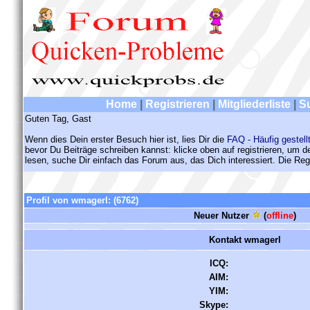
Home
|
Registrieren
|
Mitgliederliste
|
S
Guten Tag, Gast
Wenn dies Dein erster Besuch hier ist, lies Dir die
FAQ - Häufig gestell
bevor Du Beiträge schreiben kannst: klicke oben auf registrieren, um 
lesen, suche Dir einfach das Forum aus, das Dich interessiert. Die Regi
Profil von wmagerl:
(6762)
Neuer Nutzer
(
offline
)
Kontakt wmagerl
ICQ:
AIM:
YIM:
Skype: