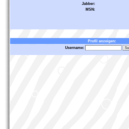
Jabber:
MSN:
Profil anzeigen:
Username: