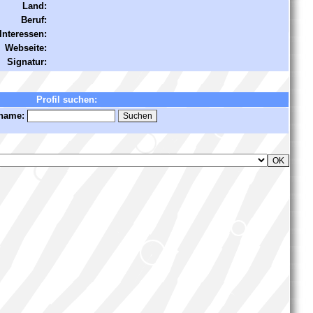
Land:
Beruf:
Interessen:
Webseite:
Signatur:
Profil suchen:
name: