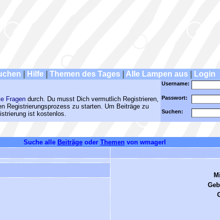
uchen
|
Hilfe
|
Themen des Tages
|
Alle Lampen aus
|
Login
Username:
Passwort:
te Fragen
durch. Du musst Dich vermutlich Registrieren,
den Registrierungsprozess zu starten. Um Beiträge zu
Suchen:
strierung ist kostenlos.
Suche alle
Beiträge
oder
Themen
von wmagerl
Mi
Geb