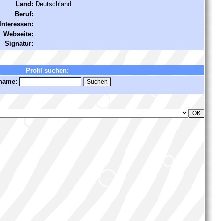
Land:
Deutschland
Beruf:
Interessen:
Webseite:
Signatur:
Profil suchen:
name: