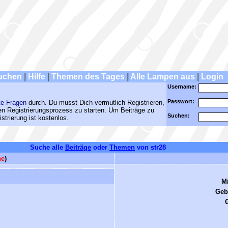
uchen
|
Hilfe
|
Themen des Tages
|
Alle Lampen aus
|
Login
Username:
Passwort:
te Fragen
durch. Du musst Dich vermutlich Registrieren,
den Registrierungsprozess zu starten. Um Beiträge zu
Suchen:
strierung ist kostenlos.
Suche alle
Beiträge
oder
Themen
von str28
ne
)
Mi
Geb