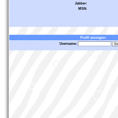
Jabber:
MSN:
Profil anzeigen:
Username: