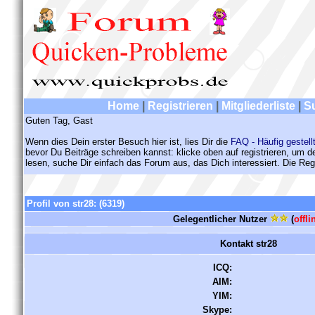
Home
|
Registrieren
|
Mitgliederliste
|
S
Guten Tag, Gast
Wenn dies Dein erster Besuch hier ist, lies Dir die
FAQ - Häufig gestell
bevor Du Beiträge schreiben kannst: klicke oben auf registrieren, um 
lesen, suche Dir einfach das Forum aus, das Dich interessiert. Die Regi
Profil von str28:
(6319)
Gelegentlicher Nutzer
(
offli
Kontakt str28
ICQ:
AIM:
YIM:
Skype: