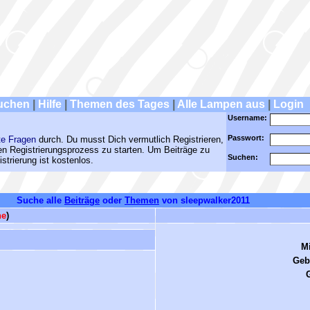
uchen
|
Hilfe
|
Themen des Tages
|
Alle Lampen aus
|
Login
Username:
Passwort:
te Fragen
durch. Du musst Dich vermutlich Registrieren,
den Registrierungsprozess zu starten. Um Beiträge zu
Suchen:
strierung ist kostenlos.
Suche alle
Beiträge
oder
Themen
von sleepwalker2011
ne
)
Mi
Geb