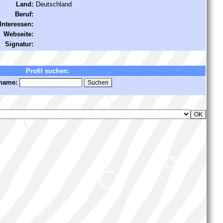
Land:
Deutschland
Beruf:
Interessen:
Webseite:
Signatur:
Profil suchen:
name: