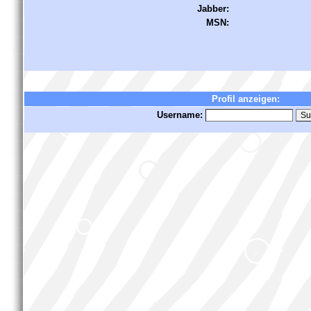
Jabber:
MSN:
Profil anzeigen:
Username: