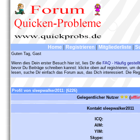
Home
|
Registrieren
|
Mitgliederliste
|
S
Guten Tag, Gast
Wenn dies Dein erster Besuch hier ist, lies Dir die
FAQ - Häufig gestell
bevor Du Beiträge schreiben kannst: klicke oben auf registrieren, um 
lesen, suche Dir einfach das Forum aus, das Dich interessiert. Die Regi
Profil von sleepwalker2011:
(6226)
Gelegentlicher Nutzer
(
offli
Kontakt sleepwalker2011
ICQ:
AIM:
YIM:
Skype: