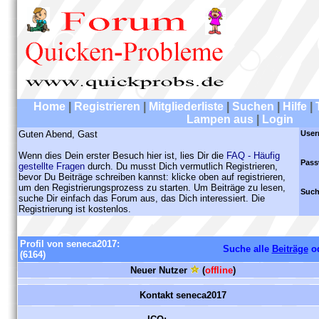
Home
|
Registrieren
|
Mitgliederliste
|
Suchen
|
Hilfe
|
Lampen aus
|
Login
Guten Abend, Gast
User
Wenn dies Dein erster Besuch hier ist, lies Dir die
FAQ - Häufig
Pass
gestellte Fragen
durch. Du musst Dich vermutlich Registrieren,
bevor Du Beiträge schreiben kannst: klicke oben auf registrieren,
um den Registrierungsprozess zu starten. Um Beiträge zu lesen,
Such
suche Dir einfach das Forum aus, das Dich interessiert. Die
Registrierung ist kostenlos.
Profil von seneca2017:
Suche alle
Beiträge
o
(6164)
Neuer Nutzer
(
offline
)
Kontakt seneca2017