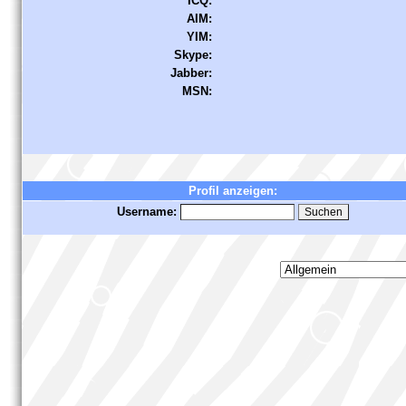
ICQ:
AIM:
YIM:
Skype:
Jabber:
MSN:
Profil anzeigen:
Username: