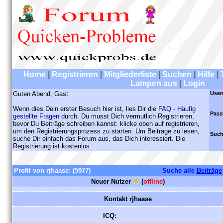
Home
|
Registrieren
|
Mitgliederliste
|
Suchen
|
Hilfe
|
Lampen aus
|
Login
Guten Abend, Gast
User
Wenn dies Dein erster Besuch hier ist, lies Dir die
FAQ - Häufig
Pass
gestellte Fragen
durch. Du musst Dich vermutlich Registrieren,
bevor Du Beiträge schreiben kannst: klicke oben auf registrieren,
um den Registrierungsprozess zu starten. Um Beiträge zu lesen,
Such
suche Dir einfach das Forum aus, das Dich interessiert. Die
Registrierung ist kostenlos.
Profil von rjhaase:
(5977)
Suche alle
Beiträge
Neuer Nutzer
(
offline
)
Kontakt rjhaase
ICQ: