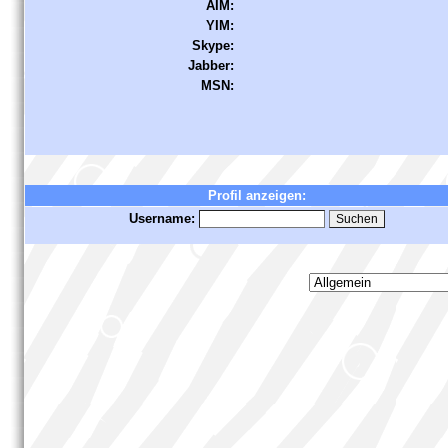
AIM:
YIM:
Skype:
Jabber:
MSN:
Profil anzeigen:
Username: