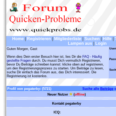
Home
|
Registrieren
|
Mitgliederliste
|
Suchen
|
Hilfe
|
Lampen aus
|
Login
Guten Morgen, Gast
User
Wenn dies Dein erster Besuch hier ist, lies Dir die
FAQ - Häufig
Pass
gestellte Fragen
durch. Du musst Dich vermutlich Registrieren,
bevor Du Beiträge schreiben kannst: klicke oben auf registrieren,
um den Registrierungsprozess zu starten. Um Beiträge zu lesen,
Such
suche Dir einfach das Forum aus, das Dich interessiert. Die
Registrierung ist kostenlos.
Profil von pegaterby:
(5721)
Suche alle
Beiträge
o
Neuer Nutzer
(
offline
)
Kontakt pegaterby
ICQ: