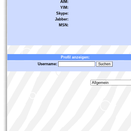
AIM:
YIM:
Skype:
Jabber:
MSN:
Profil anzeigen:
Username: