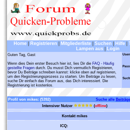
Home
|
Registrieren
|
Mitgliederliste
|
Suchen
|
Hilfe
|
Lampen aus
|
Login
Guten Tag, Gast
User
Wenn dies Dein erster Besuch hier ist, lies Dir die
FAQ - Häufig
Pass
gestellte Fragen
durch. Du musst Dich vermutlich Registrieren,
bevor Du Beiträge schreiben kannst: klicke oben auf registrieren,
um den Registrierungsprozess zu starten. Um Beiträge zu lesen,
Such
suche Dir einfach das Forum aus, das Dich interessiert. Die
Registrierung ist kostenlos.
Profil von mikes:
(5392)
Suche alle
Beiträg
Intensiver Nutzer
(
offline
)
Kontakt mikes
ICQ: