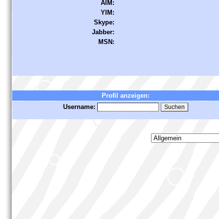
AIM:
YIM:
Skype:
Jabber:
MSN:
Profil anzeigen:
Username: