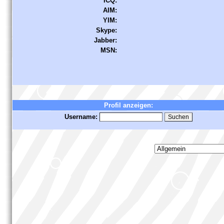
ICQ:
AIM:
YIM:
Skype:
Jabber:
MSN:
Profil anzeigen:
Username: