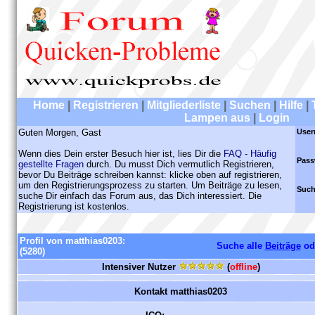
Home
|
Registrieren
|
Mitgliederliste
|
Suchen
|
Hilfe
|
Lampen aus
|
Login
Guten Morgen, Gast
User
Wenn dies Dein erster Besuch hier ist, lies Dir die
FAQ - Häufig
Pass
gestellte Fragen
durch. Du musst Dich vermutlich Registrieren,
bevor Du Beiträge schreiben kannst: klicke oben auf registrieren,
um den Registrierungsprozess zu starten. Um Beiträge zu lesen,
Such
suche Dir einfach das Forum aus, das Dich interessiert. Die
Registrierung ist kostenlos.
Profil von matthias0203:
Suche alle
Beiträge
od
(5280)
Intensiver Nutzer
(
offline
)
Kontakt matthias0203