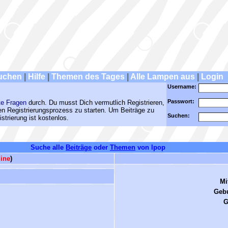
uchen
|
Hilfe
|
Themen des Tages
|
Alle Lampen aus
|
Login
Username:
Passwort:
te Fragen
durch. Du musst Dich vermutlich Registrieren,
den Registrierungsprozess zu starten. Um Beiträge zu
Suchen:
strierung ist kostenlos.
Suche alle
Beiträge
oder
Themen
von lpop
line
)
Mi
Gebu
G