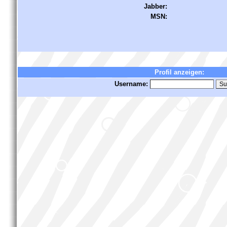
Jabber:
MSN:
Profil anzeigen:
Username: