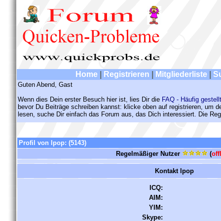
Home
|
Registrieren
|
Mitgliederliste
|
S
Guten Abend, Gast
Wenn dies Dein erster Besuch hier ist, lies Dir die
FAQ - Häufig gestell
bevor Du Beiträge schreiben kannst: klicke oben auf registrieren, um 
lesen, suche Dir einfach das Forum aus, das Dich interessiert. Die Regi
Profil von lpop:
(5143)
Regelmäßiger Nutzer
(
off
Kontakt lpop
ICQ:
AIM:
YIM:
Skype: