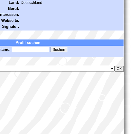
Land:
Deutschland
Beruf:
Interessen:
Webseite:
Signatur:
Profil suchen:
name: