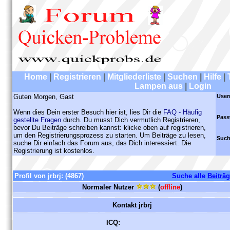
Home
|
Registrieren
|
Mitgliederliste
|
Suchen
|
Hilfe
|
Lampen aus
|
Login
Guten Morgen, Gast
User
Wenn dies Dein erster Besuch hier ist, lies Dir die
FAQ - Häufig
Pass
gestellte Fragen
durch. Du musst Dich vermutlich Registrieren,
bevor Du Beiträge schreiben kannst: klicke oben auf registrieren,
um den Registrierungsprozess zu starten. Um Beiträge zu lesen,
Such
suche Dir einfach das Forum aus, das Dich interessiert. Die
Registrierung ist kostenlos.
Profil von jrbrj:
(4867)
Suche alle
Beiträ
Normaler Nutzer
(
offline
)
Kontakt jrbrj
ICQ: