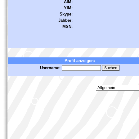
AIM:
YIM:
Skype:
Jabber:
MSN:
Profil anzeigen:
Username: