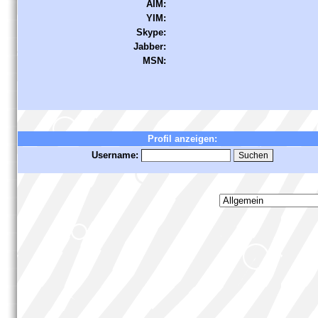
AIM:
YIM:
Skype:
Jabber:
MSN:
Profil anzeigen:
Username: