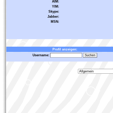
AIM:
YIM:
Skype:
Jabber:
MSN:
Profil anzeigen:
Username: