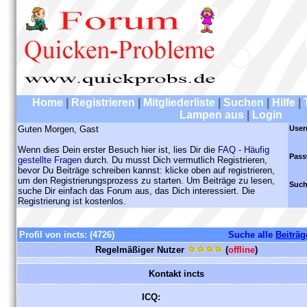
Home
|
Registrieren
|
Mitgliederliste
|
Suchen
|
Hilfe
|
Lampen aus
|
Login
Guten Morgen, Gast
User
Wenn dies Dein erster Besuch hier ist, lies Dir die
FAQ - Häufig
Pass
gestellte Fragen
durch. Du musst Dich vermutlich Registrieren,
bevor Du Beiträge schreiben kannst: klicke oben auf registrieren,
um den Registrierungsprozess zu starten. Um Beiträge zu lesen,
Such
suche Dir einfach das Forum aus, das Dich interessiert. Die
Registrierung ist kostenlos.
Profil von incts:
(4726)
Suche alle
Beiträg
Regelmäßiger Nutzer
(
offline
)
Kontakt incts
ICQ: