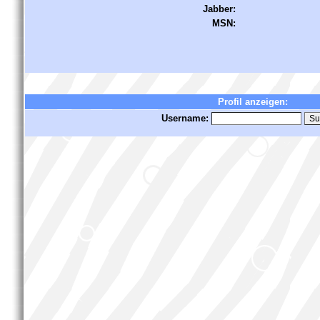
Jabber:
MSN:
Profil anzeigen:
Username: