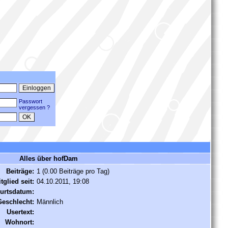
Passwort
vergessen ?
Alles über hofDam
Beiträge:
1 (0.00 Beiträge pro Tag)
tglied seit:
04.10.2011, 19:08
urtsdatum:
Geschlecht:
Männlich
Usertext:
Wohnort: