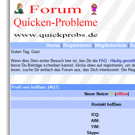
Home
|
Registrieren
|
Mitgliederliste
|
S
Guten Tag, Gast
Wenn dies Dein erster Besuch hier ist, lies Dir die
FAQ - Häufig gestell
bevor Du Beiträge schreiben kannst: klicke oben auf registrieren, um 
lesen, suche Dir einfach das Forum aus, das Dich interessiert. Die Regi
Profil von hofDam:
(4617)
Neuer Nutzer
(
offline
)
Kontakt hofDam
ICQ:
AIM:
YIM:
Skype: