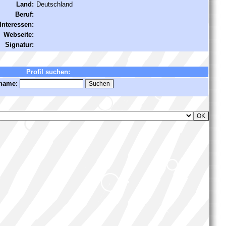
Land:
Deutschland
Beruf:
Interessen:
Webseite:
Signatur:
Profil suchen:
name: