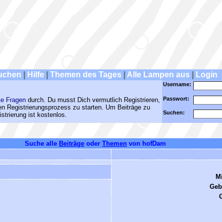
uchen
|
Hilfe
|
Themen des Tages
|
Alle Lampen aus
|
Login
Username:
Passwort:
te Fragen
durch. Du musst Dich vermutlich Registrieren,
den Registrierungsprozess zu starten. Um Beiträge zu
Suchen:
strierung ist kostenlos.
Suche alle
Beiträge
oder
Themen
von hofDam
Mi
Geb