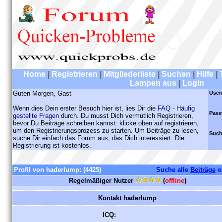
Home
|
Registrieren
|
Mitgliederliste
|
Suchen
|
Hilfe
|
Lampen aus
|
Login
Guten Morgen, Gast
User
Wenn dies Dein erster Besuch hier ist, lies Dir die
FAQ - Häufig
Pass
gestellte Fragen
durch. Du musst Dich vermutlich Registrieren,
bevor Du Beiträge schreiben kannst: klicke oben auf registrieren,
um den Registrierungsprozess zu starten. Um Beiträge zu lesen,
Such
suche Dir einfach das Forum aus, das Dich interessiert. Die
Registrierung ist kostenlos.
Profil von haderlump:
(4425)
Suche alle
Beiträge
o
Regelmäßiger Nutzer
(
offline
)
Kontakt haderlump
ICQ: