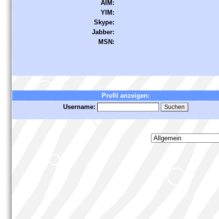
AIM:
YIM:
Skype:
Jabber:
MSN:
Profil anzeigen:
Username: