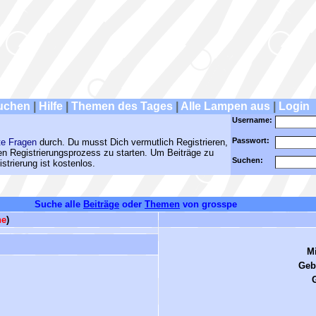
uchen
|
Hilfe
|
Themen des Tages
|
Alle Lampen aus
|
Login
Username:
Passwort:
te Fragen
durch. Du musst Dich vermutlich Registrieren,
den Registrierungsprozess zu starten. Um Beiträge zu
Suchen:
strierung ist kostenlos.
Suche alle
Beiträge
oder
Themen
von grosspe
ne
)
Mi
Geb