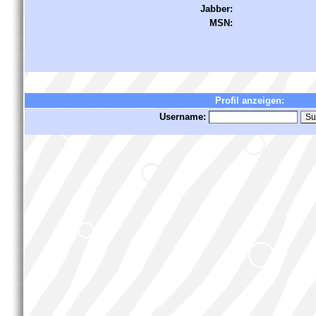
Jabber:
MSN:
Profil anzeigen:
Username: