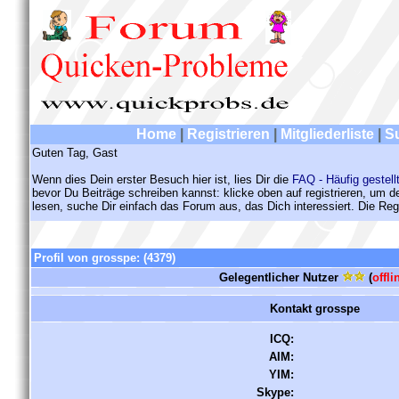
Home
|
Registrieren
|
Mitgliederliste
|
S
Guten Tag, Gast
Wenn dies Dein erster Besuch hier ist, lies Dir die
FAQ - Häufig gestell
bevor Du Beiträge schreiben kannst: klicke oben auf registrieren, um 
lesen, suche Dir einfach das Forum aus, das Dich interessiert. Die Regi
Profil von grosspe:
(4379)
Gelegentlicher Nutzer
(
offli
Kontakt grosspe
ICQ:
AIM:
YIM:
Skype: