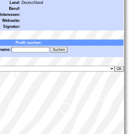
Land:
Deutschland
Beruf:
Interessen:
Webseite:
Signatur:
Profil suchen:
name: