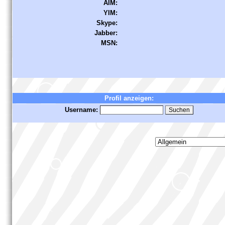
AIM:
YIM:
Skype:
Jabber:
MSN:
Profil anzeigen:
Username: