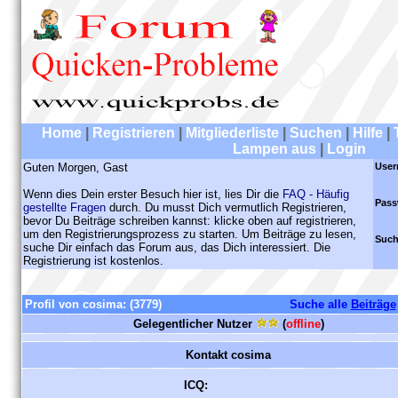
Home
|
Registrieren
|
Mitgliederliste
|
Suchen
|
Hilfe
|
Lampen aus
|
Login
Guten Morgen, Gast
User
Wenn dies Dein erster Besuch hier ist, lies Dir die
FAQ - Häufig
Pass
gestellte Fragen
durch. Du musst Dich vermutlich Registrieren,
bevor Du Beiträge schreiben kannst: klicke oben auf registrieren,
um den Registrierungsprozess zu starten. Um Beiträge zu lesen,
Such
suche Dir einfach das Forum aus, das Dich interessiert. Die
Registrierung ist kostenlos.
Profil von cosima:
(3779)
Suche alle
Beiträge
Gelegentlicher Nutzer
(
offline
)
Kontakt cosima
ICQ: