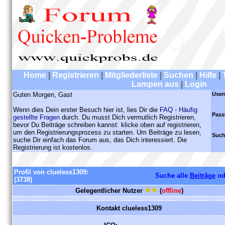
Home
|
Registrieren
|
Mitgliederliste
|
Suchen
|
Hilfe
|
Lampen aus
|
Login
Guten Morgen, Gast
User
Wenn dies Dein erster Besuch hier ist, lies Dir die
FAQ - Häufig
Pass
gestellte Fragen
durch. Du musst Dich vermutlich Registrieren,
bevor Du Beiträge schreiben kannst: klicke oben auf registrieren,
um den Registrierungsprozess zu starten. Um Beiträge zu lesen,
Such
suche Dir einfach das Forum aus, das Dich interessiert. Die
Registrierung ist kostenlos.
Profil von clueless1309:
Suche alle
Beiträge
od
(3738)
Gelegentlicher Nutzer
(
offline
)
Kontakt clueless1309