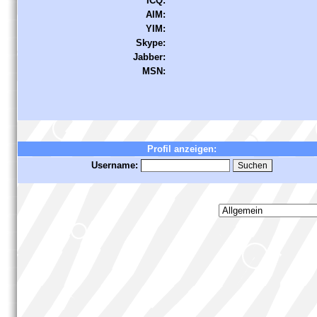
ICQ:
AIM:
YIM:
Skype:
Jabber:
MSN:
Profil anzeigen:
Username: