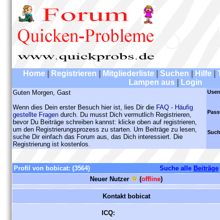
Home
|
Registrieren
|
Mitgliederliste
|
Suchen
|
Hilfe
|
Lampen aus
|
Login
Guten Morgen, Gast
User
Wenn dies Dein erster Besuch hier ist, lies Dir die
FAQ - Häufig
Pass
gestellte Fragen
durch. Du musst Dich vermutlich Registrieren,
bevor Du Beiträge schreiben kannst: klicke oben auf registrieren,
um den Registrierungsprozess zu starten. Um Beiträge zu lesen,
Such
suche Dir einfach das Forum aus, das Dich interessiert. Die
Registrierung ist kostenlos.
Profil von bobicat:
(3564)
Suche alle
Beiträge
Neuer Nutzer
(
offline
)
Kontakt bobicat
ICQ: