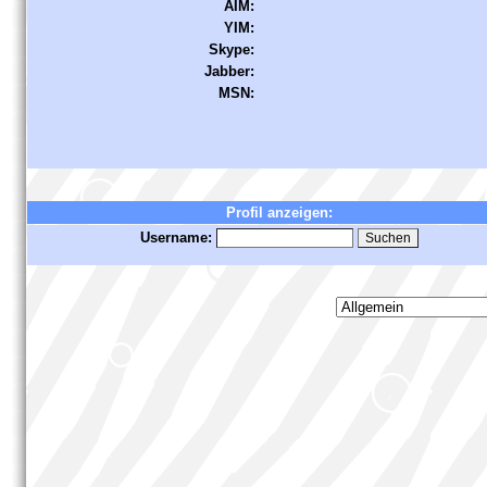
AIM:
YIM:
Skype:
Jabber:
MSN:
Profil anzeigen:
Username: