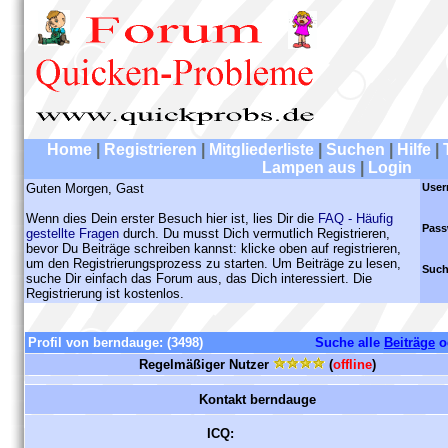
Home
|
Registrieren
|
Mitgliederliste
|
Suchen
|
Hilfe
|
Lampen aus
|
Login
Guten Morgen, Gast
User
Wenn dies Dein erster Besuch hier ist, lies Dir die
FAQ - Häufig
Pass
gestellte Fragen
durch. Du musst Dich vermutlich Registrieren,
bevor Du Beiträge schreiben kannst: klicke oben auf registrieren,
um den Registrierungsprozess zu starten. Um Beiträge zu lesen,
Such
suche Dir einfach das Forum aus, das Dich interessiert. Die
Registrierung ist kostenlos.
Profil von berndauge:
(3498)
Suche alle
Beiträge
o
Regelmäßiger Nutzer
(
offline
)
Kontakt berndauge
ICQ: