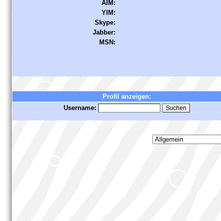
AIM:
YIM:
Skype:
Jabber:
MSN:
Profil anzeigen:
Username: