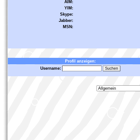
AIM:
YIM:
Skype:
Jabber:
MSN:
Profil anzeigen:
Username: