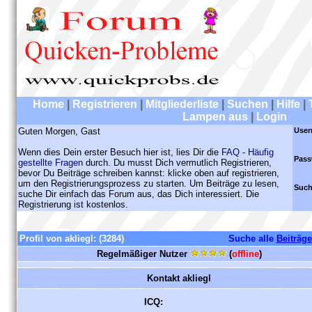
Home
|
Registrieren
|
Mitgliederliste
|
Suchen
|
Hilfe
|
Lampen aus
|
Login
Guten Morgen, Gast
User
Wenn dies Dein erster Besuch hier ist, lies Dir die
FAQ - Häufig
Pass
gestellte Fragen
durch. Du musst Dich vermutlich Registrieren,
bevor Du Beiträge schreiben kannst: klicke oben auf registrieren,
um den Registrierungsprozess zu starten. Um Beiträge zu lesen,
Such
suche Dir einfach das Forum aus, das Dich interessiert. Die
Registrierung ist kostenlos.
Profil von akliegl:
(3284)
Suche alle
Beiträge
Regelmäßiger Nutzer
(
offline
)
Kontakt akliegl
ICQ: